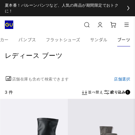
夏本番！バルーンパンツなど、人気の商品が期間限定でおトク
に！
カー
パンプス
フラットシューズ
サンダル
ブーツ
レディース ブーツ
店舗在庫も含めて検索できます
店舗選択
3 件
並べ替え
絞り込み
1