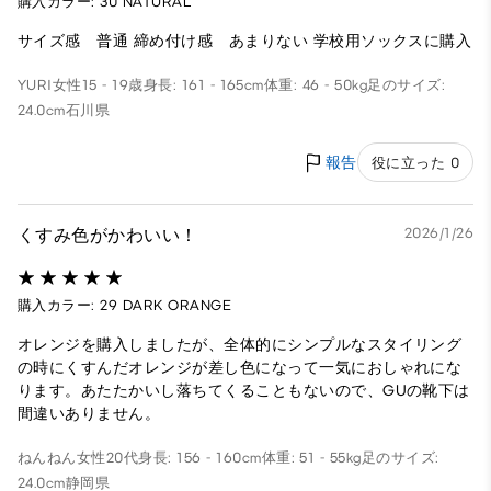
購入カラー: 30 NATURAL
サイズ感 普通 締め付け感 あまりない 学校用ソックスに購入
YURI
女性
15 - 19歳
身長: 161 - 165cm
体重: 46 - 50kg
足のサイズ:
24.0cm
石川県
報告
役に立った 0
くすみ色がかわいい！
2026/1/26
購入カラー: 29 DARK ORANGE
オレンジを購入しましたが、全体的にシンプルなスタイリング
の時にくすんだオレンジが差し色になって一気におしゃれにな
ります。あたたかいし落ちてくることもないので、GUの靴下は
間違いありません。
ねんねん
女性
20代
身長: 156 - 160cm
体重: 51 - 55kg
足のサイズ:
24.0cm
静岡県