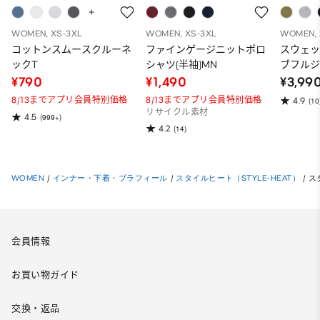
WOMEN, XS-3XL
WOMEN, XS-3XL
WOMEN, 
コットンスムースクルーネ
ファインゲージニットポロ
スウェ
ックT
シャツ(半袖)MN
ブフルジ
ーパー
¥790
¥1,490
¥3,99
ット）
8/13までアプリ会員特別価格
8/13までアプリ会員特別価格
4.9
(10
リサイクル素材
4.5
(999+)
4.2
(14)
WOMEN
/
インナー・下着・ブラフィール
/
スタイルヒート（STYLE-HEAT）
/
ス
会員情報
お買い物ガイド
交換・返品