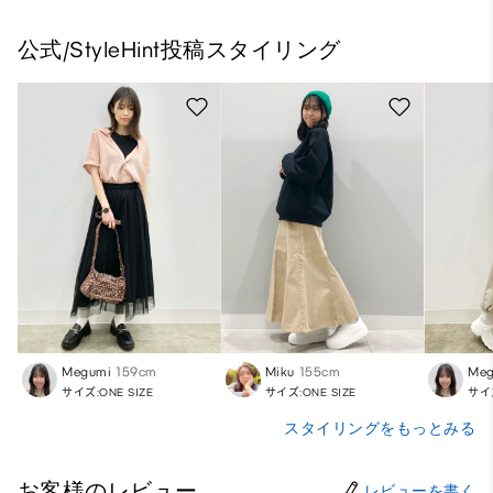
公式/StyleHint投稿スタイリング
Megumi
159cm
Miku
155cm
Meg
サイズ:ONE SIZE
サイズ:ONE SIZE
サイズ
スタイリングをもっとみる
お客様のレビュー
レビューを書く