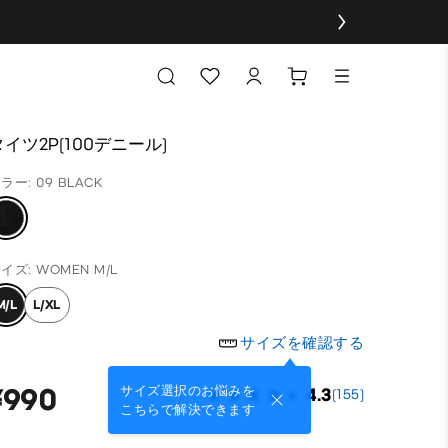
タイツ2P(100デニール)
ラー: 09 BLACK
イズ: WOMEN M/L
M/L
L/XL
サイズを確認する
¥990
サイズ選択のお悩みを
4.3
(155)
こちらで解決できます