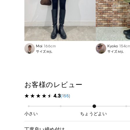
Mai
166cm
Kyoko
154c
サイズ:M/L
サイズ:M/L
お客様のレビュー
4.3
(155)
小さい
ちょうどよい
丁度良い締め付け