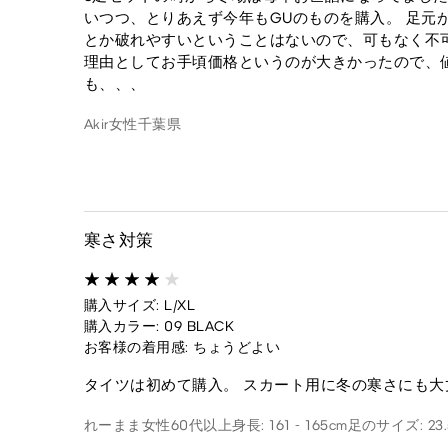
いつつ、とりあえず今年もGUのものを購入。 足元
とか破れやすいということはないので、可もなく不可
理由としてお手頃価格というのが大きかったので、
も、、、
Akir
女性
千葉県
寒さ対策
購入サイズ: L/XL
購入カラー: 09 BLACK
お客様の着用感: ちょうどよい
タイツは初めて購入。 スカート用に冬の寒さにも
れーまま
女性
60代以上
身長: 161 - 165cm
足のサイズ: 23.