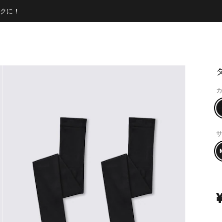
クに！
カ
サ