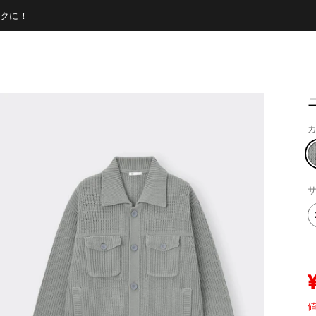
クに！
カ
サ
値