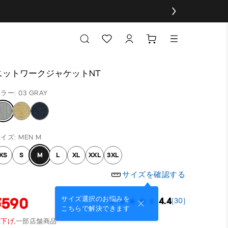
ニットワークジャケットNT
ラー: 03 GRAY
イズ: MEN M
XS
S
M
L
XL
XXL
3XL
サイズを確認する
¥590
サイズ選択のお悩みを
4.4
(30)
こちらで解決できます
下げ,
一部店舗商品