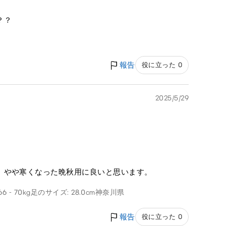
？？
報告
役に立った 0
2025/5/29
、やや寒くなった晩秋用に良いと思います。
6 - 70kg
足のサイズ: 28.0cm
神奈川県
報告
役に立った 0