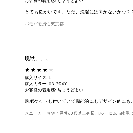
お客様の着用感: ちょうどよい
とても暖かいです。ただ、洗濯には向かないかな？
パモパモ
男性
東京都
晩秋、、、
購入サイズ: L
購入カラー: 03 GRAY
お客様の着用感: ちょうどよい
胸ポケットも付いていて機能的にもデザイン的にも
スニーカーおやじ
男性
60代以上
身長: 176 - 180cm
体重: 6