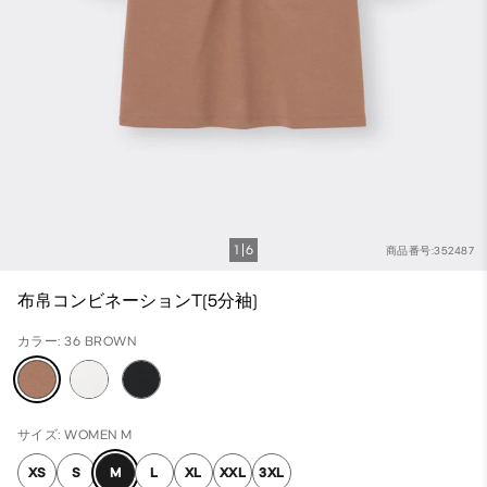
1
6
商品番号:352487
布帛コンビネーションT(5分袖)
カラー: 36 BROWN
サイズ: WOMEN M
XS
S
M
L
XL
XXL
3XL