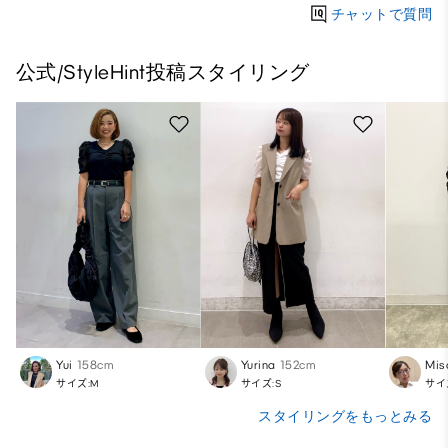
チャットで質問
公式/StyleHint投稿スタイリング
Yui
158cm
Yurina
152cm
Mis
サイズ:M
サイズ:S
サイ
スタイリングをもっとみる