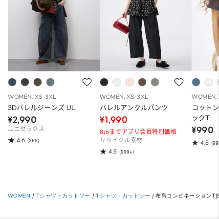
WOMEN, XS-3XL
WOMEN, XS-3XL
WOMEN, 
3Dバレルジーンズ UL
バレルアンクルパンツ
コット
ックT
¥2,990
¥1,990
¥990
ユニセックス
8/6までアプリ会員特別価格
4.6
(265)
リサイクル素材
4.5
(99
4.5
(999+)
WOMEN
/
Tシャツ・カットソー
/
Tシャツ・カットソー
/
布帛コンビネーションT(5