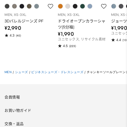
MEN, XS-3XL
MEN, XS-3XL
MEN, XS
3Dバレルジーンズ PF
ドライオープンカラーシャ
ジョー
ツ(5分袖)
¥2,990
¥1,99
¥1,990
ユニセッ
4.3
(40)
ユニセックス, リサイクル素材
4.4
(10
4.5
(223)
MEN
/
シューズ
/
ビジネスシューズ・ドレスシューズ
/
チャンキーソールプレーントゥ
会員情報
お買い物ガイド
交換・返品