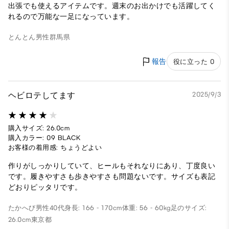
出張でも使えるアイテムです。週末のお出かけでも活躍してく
れるので万能な一足になっています。
とんとん
男性
群馬県
報告
役に立った 0
ヘビロテしてます
2025/9/3
購入サイズ: 26.0cm
購入カラー: 09 BLACK
お客様の着用感: ちょうどよい
作りがしっかりしていて、ヒールもそれなりにあり、丁度良い
です。履きやすさも歩きやすさも問題ないです。サイズも表記
どおりピッタリです。
たかへび
男性
40代
身長: 166 - 170cm
体重: 56 - 60kg
足のサイズ:
26.0cm
東京都