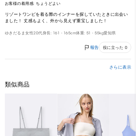
お客様の着用感: ちょうどよい
リゾートワンピを着る際のインナーを探していたときに出会い
ました！ 丈感もよく、外から見えず重宝しました！
ゆきだるま
女性
20代
身長: 161 - 165cm
体重: 51 - 55kg
愛知県
報告
役に立った 0
さらに表示
類似商品