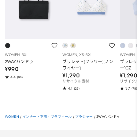
WOMEN, 3XL
WOMEN, XS-3XL
WOMEN, 
2WAYバンドゥ
ブラレット(フラワー)(ノン
ブラレッ
ワイヤー)
ー)CZ
¥990
¥1,290
¥1,29
4.4
(96)
リサイクル素材
リサイク
4.1
3.7
(26)
(78)
WOMEN
/
インナー・下着・ブラフィール
/
ブラジャー
/
2WAYバンドゥ