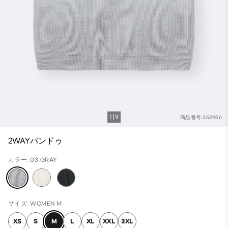
1
9
商品番号:352956
2WAYバンドゥ
カラー: 03 GRAY
サイズ: WOMEN M
XS
S
M
L
XL
XXL
3XL