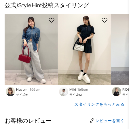
公式/StyleHint投稿スタイリング
Hasumi
165cm
Miki
165cm
RO
サイズ:M
サイズ:M
サイ
スタイリングをもっとみる
お客様のレビュー
レビューを書く