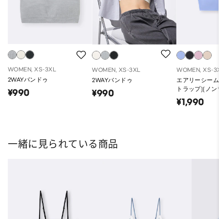
WOMEN, XS-3XL
WOMEN, XS-3XL
WOMEN, XS-3
2WAYバンドゥ
2WAYバンドゥ
エアリーシーム
トラップ)(ノン
¥990
¥990
¥1,990
一緒に見られている商品