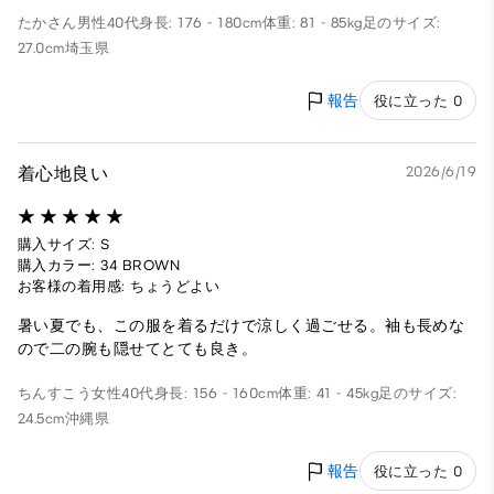
たかさん
男性
40代
身長: 176 - 180cm
体重: 81 - 85kg
足のサイズ:
27.0cm
埼玉県
報告
役に立った 0
着心地良い
2026/6/19
購入サイズ: S
購入カラー: 34 BROWN
お客様の着用感: ちょうどよい
暑い夏でも、この服を着るだけで涼しく過ごせる。袖も長めな
ので二の腕も隠せてとても良き。
ちんすこう
女性
40代
身長: 156 - 160cm
体重: 41 - 45kg
足のサイズ:
24.5cm
沖縄県
報告
役に立った 0