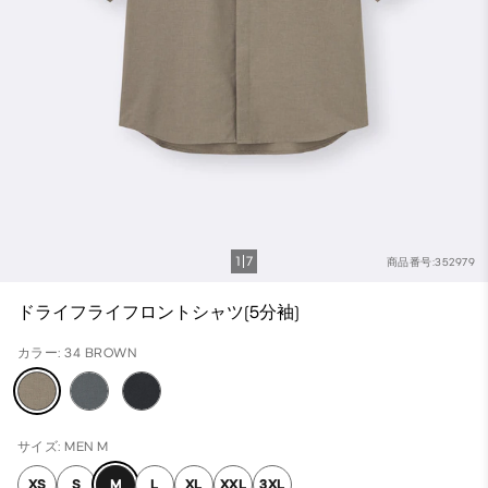
1
7
商品番号:352979
ドライフライフロントシャツ(5分袖)
カラー: 34 BROWN
サイズ: MEN M
XS
S
M
L
XL
XXL
3XL