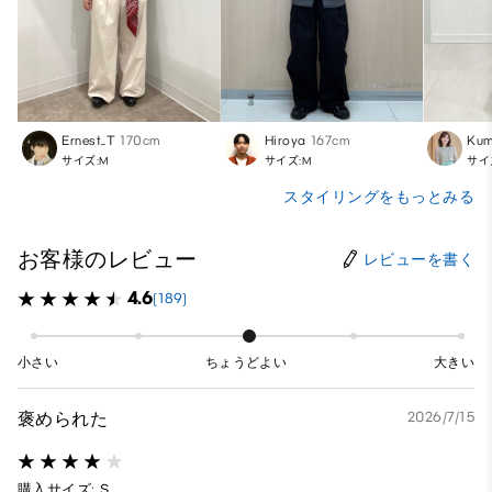
Ernest_T
170cm
Hiroya
167cm
Kum
サイズ:M
サイズ:M
サイ
スタイリングをもっとみる
お客様のレビュー
レビューを書く
4.6
(189)
小さい
ちょうどよい
大きい
褒められた
2026/7/15
購入サイズ: S