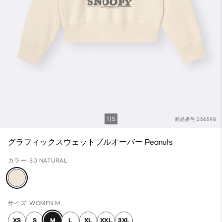
1
5
商品番号:356598
グラフィックスウェットプルオーバー Peanuts
カラー: 30 NATURAL
サイズ: WOMEN M
XS
S
M
L
XL
XXL
3XL