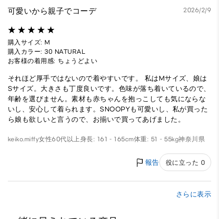
可愛いから親子でコーデ
2026/2/9
購入サイズ: M
購入カラー: 30 NATURAL
お客様の着用感: ちょうどよい
それほど厚手ではないので着やすいです。 私はMサイズ、娘は
Sサイズ。大きさも丁度良いです。色味が落ち着いているので、
年齢を選びません。素材も赤ちゃんを抱っこしても気にならな
いし、安心して着られます。SNOOPYも可愛いし、私が買った
ら娘も欲しいと言うので、お揃いで買ってあげました。
keiko.miffy
女性
60代以上
身長: 161 - 165cm
体重: 51 - 55kg
神奈川県
報告
役に立った 0
さらに表示