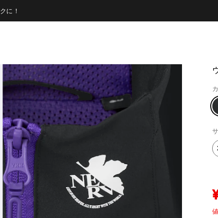
クに！
カ
サ