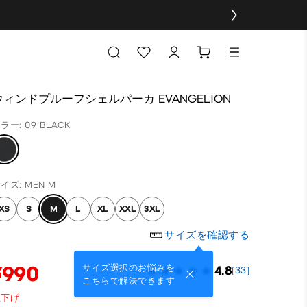
ウィンドプルーフシェルパーカ EVANGELION
ラー: 09 BLACK
イズ: MEN M
XS
S
M
L
XL
XXL
3XL
サイズを確認する
¥990
サイズ選択のお悩みを
4.8
(33)
こちらで解決できます
値下げ