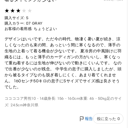
購入サイズ: S
購入カラー: 07 GRAY
お客様の着用感: ちょうどよい
デザインはいいです。ただ今の時代、物凄く暑い夏が続き、涼
しくなったのも束の間、あっという間に寒くなるので、薄手の
生地の上着って着る機会が少ないです。 夏冷房の中風除けに羽
織るには、もっと薄手のカーディガンの方がいいし、寒くなっ
て重ね着するには生地が伸びないので動きにくいんです。 なの
で出番が少ないのが残念。 中学生の息子に購入しましたが、頭
から被るタイプなのも脱ぎ着しにくく、あまり着てくれませ
ん。 160センチ50キロの息子にSサイズでサイズ感は良さそう
でした。
ココココア
男性
10 - 14歳
身長: 156 - 160cm
体重: 46 - 50kg
足のサイ
ズ: 24.5cm
神奈川県
報告
役に立った 0