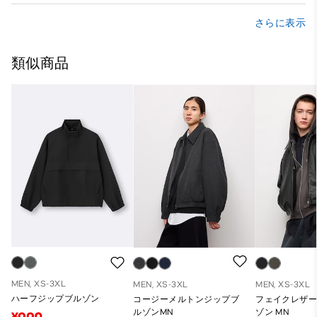
さらに表示
類似商品
MEN, XS-3XL
MEN, XS-3XL
MEN, XS-3XL
ハーフジップブルゾン
コージーメルトンジップブ
フェイクレザ
ルゾンMN
ゾン MN