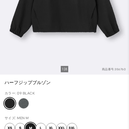
1
8
商品番号:356760
ハーフジップブルゾン
カラー: 09 BLACK
サイズ: MEN M
XS
S
M
L
XL
XXL
3XL