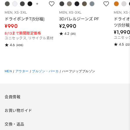
MEN, XS-3XL
MEN, XS-3XL
MEN, XS
ドライポンチT(5分袖)
3Dバレルジーンズ PF
ドライ
ツ(5分袖
¥990
¥2,990
¥1,99
8/13まで期間限定価格
4.2
(35)
ユニセッ
ユニセックス, リサイクル素材
4.5
(22
4.6
(436)
MEN
/
アウター
/
ブルゾン・パーカ
/
ハーフジップブルゾン
会員情報
お買い物ガイド
交換・返品