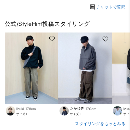
チャットで質問
公式/StyleHint投稿スタイリング
Ibuki
178cm
たかゆき
170cm
Mis
サイズ:L
サイズ:L
サイ
スタイリングをもっとみる