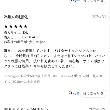
報告
役に立った 0
私服の制服化
2026/4/3
購入サイズ: 3XL
購入カラー: 09 BLACK
お客様の着用感: 少し大きい
毎日、これを着用しています。冬はタートルネックの上か
ら…。 今時期は長袖Tシャツ、または半袖Tシャツの上にハイネ
ック状態で着用。 洗い替え含めて3着。 着心地、サイズ感はワ
タクシには最高！ 今年も販売してください。
needy.greedy
男性
60代以上
身長: 181 - 185cm
体重: 91kg以上
足のサ
イズ: 30.0cm以上
北海道
報告
役に立った 0
着るタイミングが少ない
2025/11/26