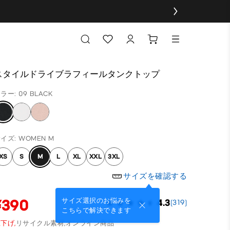
スタイルドライブラフィールタンクトップ
ラー: 09 BLACK
イズ: WOMEN M
XS
S
M
L
XL
XXL
3XL
サイズを確認する
¥390
サイズ選択のお悩みを
4.3
(319)
こちらで解決できます
下げ,
リサイクル素材,
オンライン商品