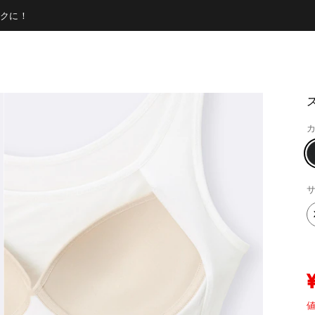
クに！
カ
サ
値