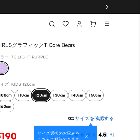
IRLSグラフィックT Care Bears
ラー: 70 LIGHT PURPLE
イズ: KIDS 120cm
100cm
110cm
120cm
130cm
140cm
150cm
160cm
サイズを確認する
¥190
サイズ選択のお悩みを
4.5
(19)
こちらで解決できます