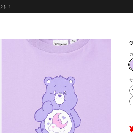
クに！
G
カ
サ