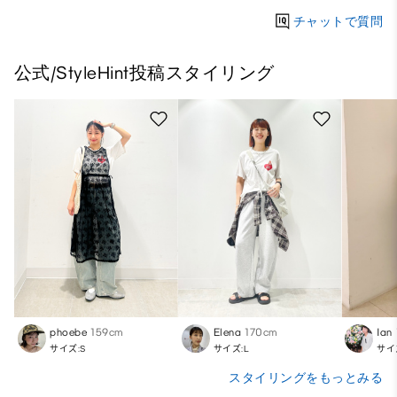
チャットで質問
公式/StyleHint投稿スタイリング
phoebe
159cm
Elena
170cm
Ian
サイズ:S
サイズ:L
サイ
スタイリングをもっとみる