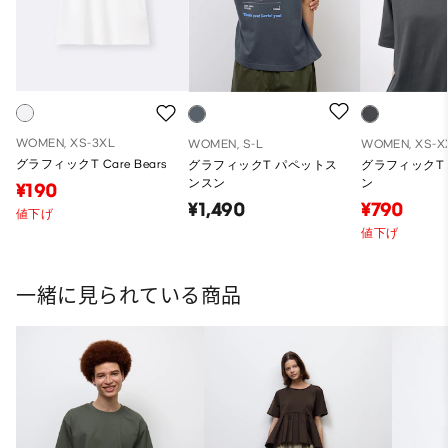
WOMEN, XS-3XL
WOMEN, S-L
WOMEN, XS-X
グラフィックT Care Bears
グラフィックT パペットス
グラフィックT
ンスン
ン
¥190
¥1,490
¥790
値下げ
値下げ
一緒に見られている商品