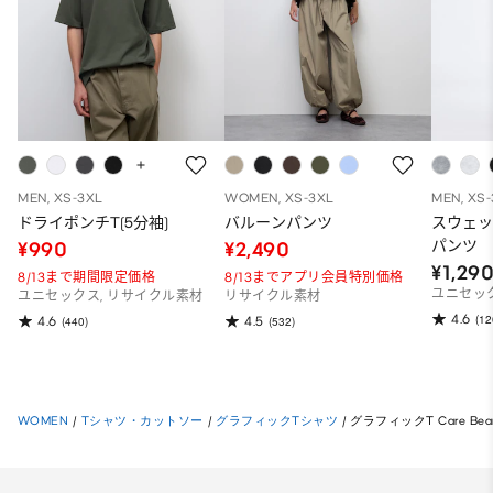
MEN, XS-3XL
WOMEN, XS-3XL
MEN, XS
ドライポンチT(5分袖)
バルーンパンツ
スウェ
パンツ
¥990
¥2,490
¥1,29
8/13まで期間限定価格
8/13までアプリ会員特別価格
ユニセッ
ユニセックス, リサイクル素材
リサイクル素材
4.6
(12
4.6
4.5
(440)
(532)
WOMEN
/
Tシャツ・カットソー
/
グラフィックTシャツ
/
グラフィックT Care Bea