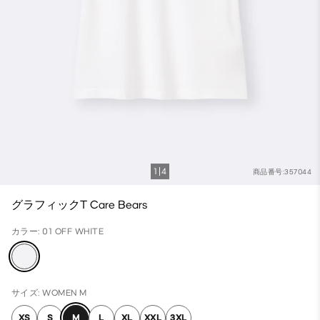
1
4
商品番号:357044
グラフィックT Care Bears
カラー: 01 OFF WHITE
サイズ: WOMEN M
XS
S
M
L
XL
XXL
3XL