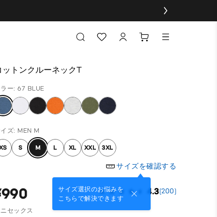
コットンクルーネックT
ラー: 67 BLUE
イズ: MEN M
XS
S
M
L
XL
XXL
3XL
サイズを確認する
¥990
サイズ選択のお悩みを
4.3
(200)
こちらで解決できます
ユニセックス