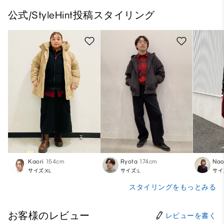
公式/StyleHint投稿スタイリング
Kaori
154cm
Ryota
174cm
Nao
サイズ:XL
サイズ:L
サイ
スタイリングをもっとみる
お客様のレビュー
レビューを書く