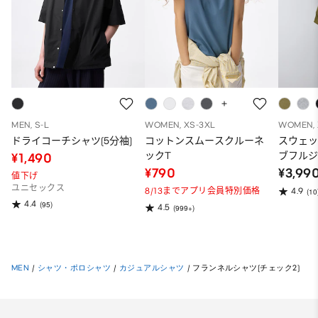
MEN, S-L
WOMEN, XS-3XL
WOMEN, 
ドライコーチシャツ(5分袖)
コットンスムースクルーネ
スウェ
ックT
ブフルジ
¥1,490
ーパー
¥790
¥3,99
値下げ
ット）
ユニセックス
8/13までアプリ会員特別価格
4.9
(10
4.4
(95)
4.5
(999+)
MEN
/
シャツ・ポロシャツ
/
カジュアルシャツ
/
フランネルシャツ(チェック2)