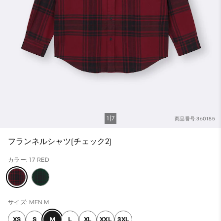
1
7
商品番号:360185
フランネルシャツ(チェック2)
カラー: 17 RED
サイズ: MEN M
XS
S
M
L
XL
XXL
3XL