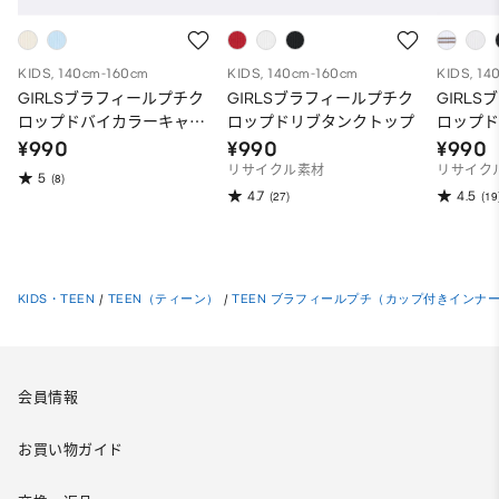
KIDS, 140cm-160cm
KIDS, 140cm-160cm
KIDS, 14
GIRLSブラフィールプチク
GIRLSブラフィールプチク
GIRL
ロップドバイカラーキャミ
ロップドリブタンクトップ
ロップ
ソール
¥990
¥990
¥990
リサイクル素材
リサイク
5
(8)
4.7
4.5
(27)
(19
KIDS・TEEN
/
TEEN（ティーン）
/
TEEN ブラフィールプチ（カップ付きインナ
会員情報
お買い物ガイド