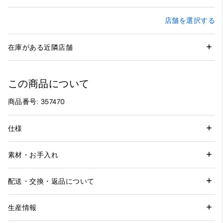
店舗を選択する
在庫がある近隣店舗
この商品について
商品番号: 357470
仕様
素材・お手入れ
配送・交換・返品について
生産情報