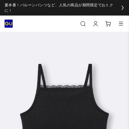
夏本番！バルーンパンツなど、人気の商品が期間限定でおトク
に！