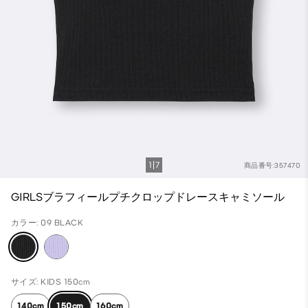
1
7
商品番号:357470
GIRLSブラフィールプチクロップドレースキャミソール
カラー: 09 BLACK
サイズ: KIDS 150cm
140cm
150cm
160cm