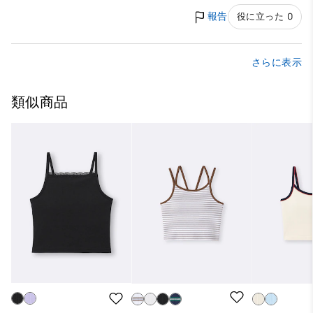
報告
役に立った 0
さらに表示
類似商品