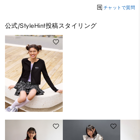
チャットで質問
公式/StyleHint投稿スタイリング