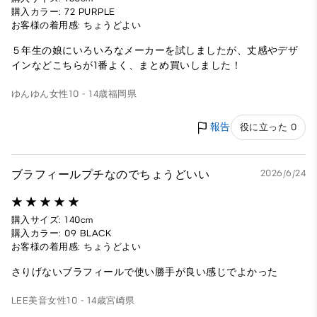
購入カラー: 72 PURPLE
お客様の着用感: ちょうどよい
５年生の娘にいろいろなメーカーを試しましたが、丈感やデザ
インなどこちらが1番よく、まとめ買いしました！
ゆんゆん
女性
10 - 14歳
福岡県
報告
役に立った 0
ブラフィールプチなのでちょうどいい
2026/6/24
購入サイズ: 140cm
購入カラー: 09 BLACK
お客様の着用感: ちょうどよい
さりげないブラフィールで使い勝手が良い感じでよかった
LEE美音
女性
10 - 14歳
宮崎県