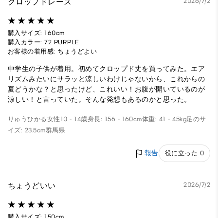
クロップドレース
2026/7/2
購入サイズ: 160cm
購入カラー: 72 PURPLE
お客様の着用感: ちょうどよい
中学生の子供が着用。初めてクロップド丈を買ってみた。エア
リズムみたいにサラッと涼しいわけじゃないから、これからの
夏どうかな？と思ったけど、これいい！お腹が開いているのが
涼しい！と言っていた。そんな発想もあるのかと思った。
りゅうひかる
女性
10 - 14歳
身長: 156 - 160cm
体重: 41 - 45kg
足のサ
イズ: 23.5cm
群馬県
報告
役に立った 0
ちょうどいい
2026/7/2
購入サイズ: 150cm