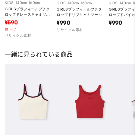
KIDS, 140cm-160cm
KIDS, 140cm-160cm
KIDS, 140cm-
GIRLSブラフィールプチク
GIRLSブラフィールプチク
GIRLSブラフ
ロップドレースキャミソー
ロップドリブキャミソール
ロップドバイ
ル
ソール
¥590
¥990
¥990
値下げ
リサイクル素材
リサイクル素材
一緒に見られている商品