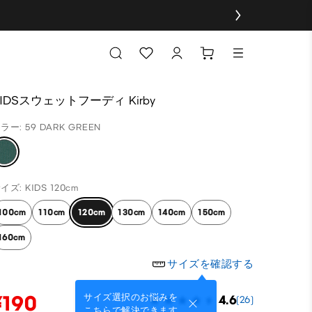
KIDSスウェットフーディ Kirby
ラー: 59 DARK GREEN
イズ: KIDS 120cm
100cm
110cm
120cm
130cm
140cm
150cm
160cm
サイズを確認する
¥190
サイズ選択のお悩みを
4.6
(26)
こちらで解決できます