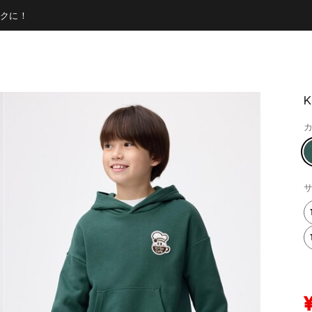
クに！
カ
サ