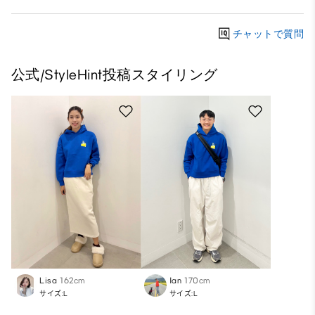
チャットで質問
公式/StyleHint投稿スタイリング
Lisa
162cm
Ian
170cm
サイズ:L
サイズ:L