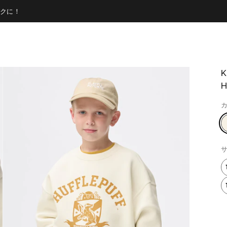
クに！
H
カ
サ