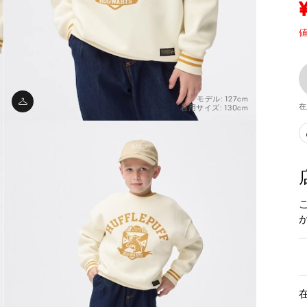
値
モデル: 127cm
在
着用サイズ: 130cm