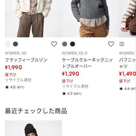
WOMEN, XS
WOMEN, XS-S
WOMEN, 
フラッフィーブルゾン
ケーブルクルーネックニッ
パフニ
トプルオーバー
ャツ
¥1,990
¥1,290
¥1,49
値下げ
リサイクル素材
値下げ
値下げ
リサイクル素材
4.5
(471)
4.6
(67
4.2
(321)
最近チェックした商品