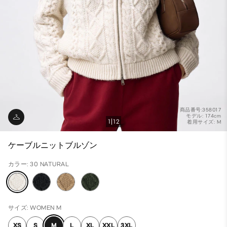
商品番号:358017
モデル: 174cm
1
12
着用サイズ: M
ケーブルニットブルゾン
カラー: 30 NATURAL
サイズ: WOMEN M
XS
S
M
L
XL
XXL
3XL