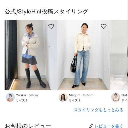
公式/StyleHint投稿スタイリング
Yurika
150cm
Megumi
156cm
Nat
サイズ:S
サイズ:S
サイ
スタイリングをもっとみる
お客様のレビュー
レビューを書く