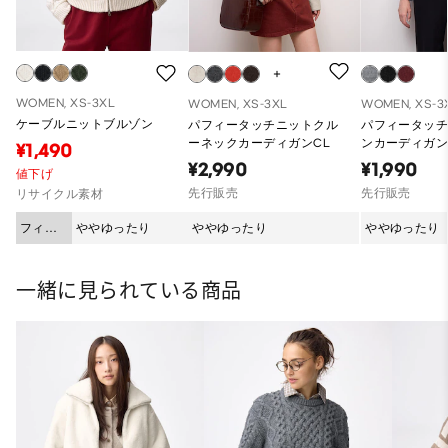
WOMEN, XS-3XL
WOMEN, XS-3XL
WOMEN, XS-3
ケーブルニットブルゾン
パフィータッチニットクル
パフィータッ
ーネックカーディガンCL
ンカーディガン
¥1,490
¥2,990
¥1,990
値下げ
先行販売
先行販売
リサイクル素材
フィッ
ややゆったり
ややゆったり
ややゆったり
ト
一緒に見られている商品