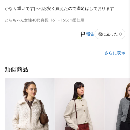
かなり重いです(>_<)お安く買えたので満足はしております
とらちゃん
女性
40代
身長: 161 - 165cm
愛知県
報告
役に立った 0
さらに表示
類似商品