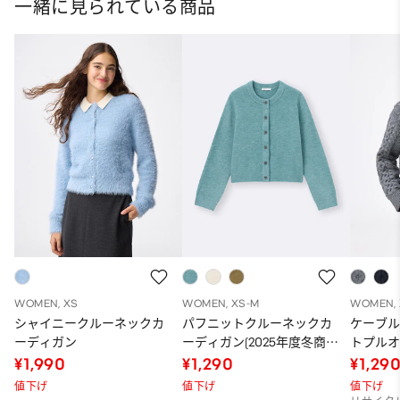
一緒に見られている商品
WOMEN, XS
WOMEN, XS-M
WOMEN, 
シャイニークルーネックカ
パフニットクルーネックカ
ケーブ
ーディガン
ーディガン(2025年度冬商
トプル
品)
¥1,990
¥1,290
¥1,29
値下げ
値下げ
値下げ