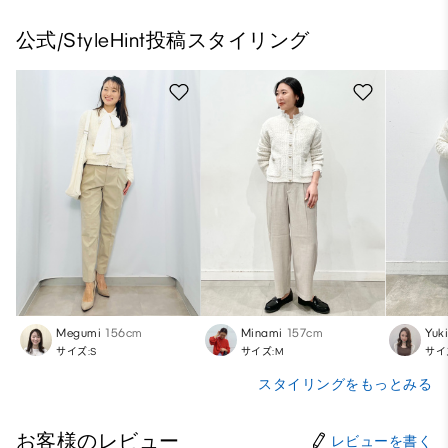
公式/StyleHint投稿スタイリング
Megumi
156cm
Minami
157cm
Yuk
サイズ:S
サイズ:M
サイ
スタイリングをもっとみる
お客様のレビュー
レビューを書く