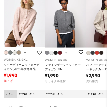
WOMEN, XS-3XL
WOMEN, XS-3XL
WOMEN, XS-3
ツイーディーニットカーデ
ファインゲージニットカー
パフィータッ
ィガン(2025年度冬商品)
ディガン MN
ーネックカーデ
¥1,990
¥1,990
¥2,990
値下げ
リサイクル素材
先行販売
フィッ
ややゆったり
ややゆったり
ややゆったり
ト