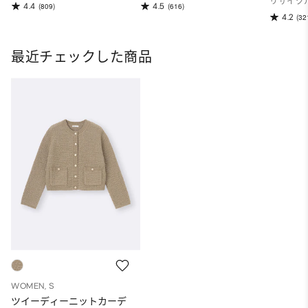
リサイク
4.4
4.5
(809)
(616)
4.2
(32
最近チェックした商品
WOMEN, S
ツイーディーニットカーデ