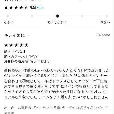
4.5
(980)
小さい
ちょうどよい
大きい
キレイめに！
2026/8/8
購入サイズ: S
購入カラー: 69 NAVY
お客様の着用感: ちょうどよい
身長158cm 体重45kg〜46kgいったりきたり SとMで迷いました
がキレイめに着たくてSサイズにしました 秋は薄手のインナー
を合わせて羽織として、冬はトップスとしてアウターの下に着
用できる厚さで長く使えそうです 秋メインで羽織として着るな
らMサイズでも良さそうですがゆったり目になるので少しカジ
ュアルな印象でした デニムをよく履く人はいいかもしれません
みーみ、
女性
身長: 156 - 160cm
体重: 41 - 45kg
足のサイズ: 22.5cm
東京都