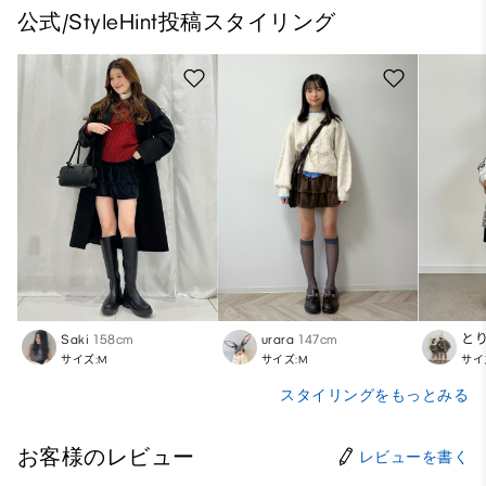
公式/StyleHint投稿スタイリング
Saki
158cm
urara
147cm
と
サイズ:M
サイズ:M
サイ
スタイリングをもっとみる
お客様のレビュー
レビューを書く