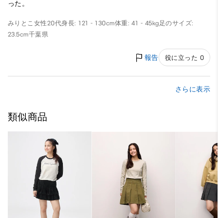
った。
みりとこ
女性
20代
身長: 121 - 130cm
体重: 41 - 45kg
足のサイズ:
23.5cm
千葉県
報告
役に立った 0
さらに表示
類似商品