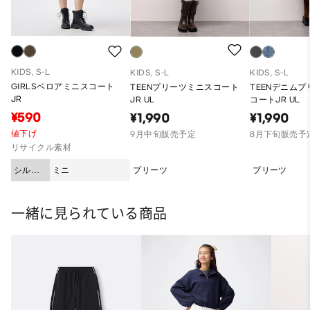
KIDS, S-L
KIDS, S-L
KIDS, S-L
GIRLSベロアミニスコート
TEENプリーツミニスコート
TEENデニム
JR
JR UL
コートJR UL
¥590
¥1,990
¥1,990
値下げ
9月中旬販売予定
8月下旬販売予
リサイクル素材
シルエ
ミニ
プリーツ
プリーツ
ット
一緒に見られている商品