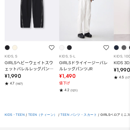
KIDS, S
KIDS, S-L
KIDS, 10
GIRLSヘビーウェイトスウ
GIRLSドライイージーバレ
KIDS 
ェットバレルレッグパンツ
ルレッグパンツJR
¥1,99
JR
¥1,990
¥1,490
4.5
(17
値下げ
4.7
(167)
4.2
(121)
KIDS・TEEN
/
TEEN（ティーン）
/
TEEN パンツ・スカート
/
GIRLSベロアミニ