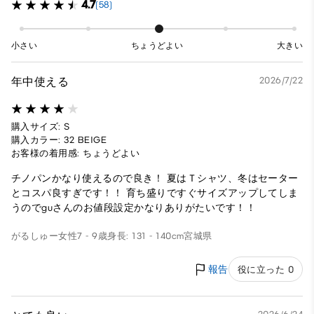
4.7
(58)
小さい
ちょうどよい
大きい
年中使える
2026/7/22
購入サイズ: S
購入カラー: 32 BEIGE
お客様の着用感: ちょうどよい
チノパンかなり使えるので良き！ 夏はＴシャツ、冬はセーター
とコスパ良すぎです！！ 育ち盛りですぐサイズアップしてしま
うのでguさんのお値段設定かなりありがたいです！！
がるしゅー
女性
7 - 9歳
身長: 131 - 140cm
宮城県
報告
役に立った 0