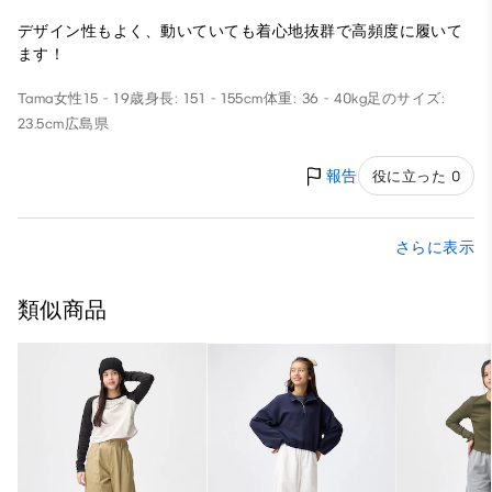
デザイン性もよく、動いていても着心地抜群で高頻度に履いて
ます！
Tama
女性
15 - 19歳
身長: 151 - 155cm
体重: 36 - 40kg
足のサイズ:
23.5cm
広島県
報告
役に立った 0
さらに表示
類似商品