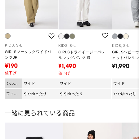
KIDS, S-L
KIDS, S-L
KIDS, S-L
GIRLSツータックワイドパ
GIRLSドライイージーバレ
GIRLSヘビー
ンツJR
ルレッグパンツJR
ェットバレル
JR
¥190
¥1,490
¥1,990
値下げ
値下げ
シルエ
ワイド
ワイド
ワイド
ット
フィッ
ややゆったり
ややゆったり
ややゆったり
ト
一緒に見られている商品