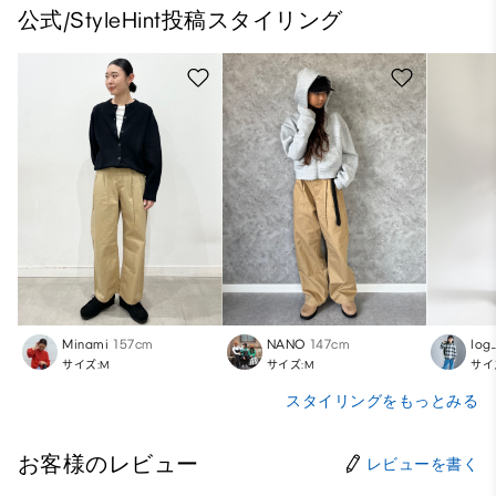
公式/StyleHint投稿スタイリング
Minami
157cm
NANO
147cm
log
サイズ:M
サイズ:M
サイ
スタイリングをもっとみる
お客様のレビュー
レビューを書く