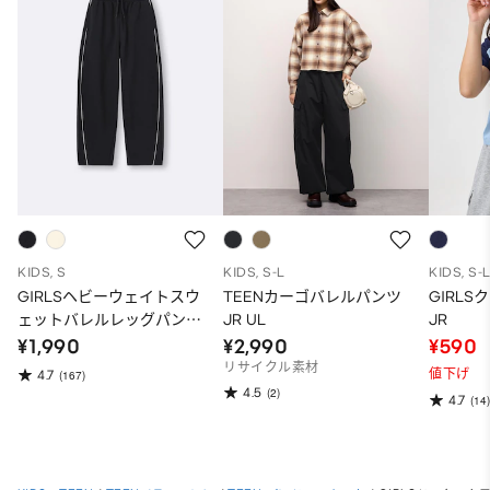
KIDS, S
KIDS, S-L
KIDS, S-
GIRLSヘビーウェイトスウ
TEENカーゴバレルパンツ
GIRL
ェットバレルレッグパンツ
JR UL
JR
JR
¥1,990
¥2,990
¥590
リサイクル素材
値下げ
4.7
(167)
4.5
(2)
4.7
(14)