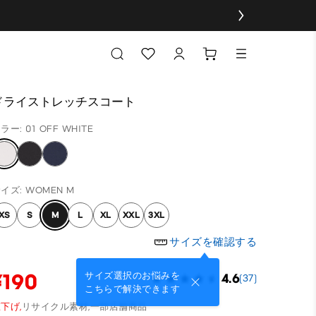
ドライストレッチスコート
ラー: 01 OFF WHITE
イズ: WOMEN M
XS
S
M
L
XL
XXL
3XL
サイズを確認する
¥190
サイズ選択のお悩みを
4.6
(37)
こちらで解決できます
下げ,
リサイクル素材,
一部店舗商品