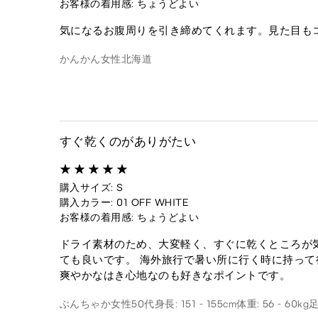
お客様の着用感: ちょうどよい
気になるお腹周りを引き締めてくれます。見た目も
かんかん
女性
北海道
すぐ乾くのがありがたい
購入サイズ: S
購入カラー: 01 OFF WHITE
お客様の着用感: ちょうどよい
ドライ素材のため、大変軽く、すぐに乾くところが
ても良いです。 海外旅行で暑い所に行く時に持って
爽やかなはき心地なのも好きなポイントです。
ぶんちゃか
女性
50代
身長: 151 - 155cm
体重: 56 - 60kg
足