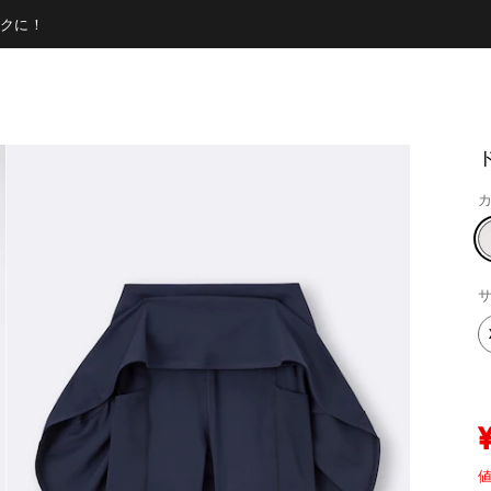
クに！
カ
サ
値