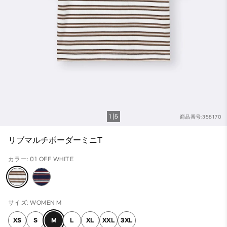
1
5
商品番号:358170
リブマルチボーダーミニT
カラー: 01 OFF WHITE
サイズ: WOMEN M
XS
S
M
L
XL
XXL
3XL