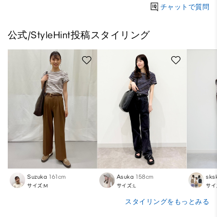
チャットで質問
公式/StyleHint投稿スタイリング
Suzuka
161cm
Asuka
158cm
sks
サイズ:M
サイズ:L
サイ
スタイリングをもっとみる