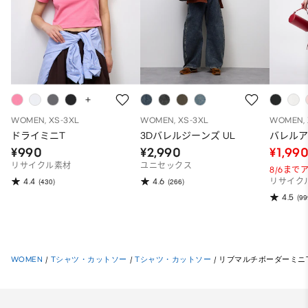
WOMEN, XS-3XL
WOMEN, XS-3XL
WOMEN, 
ドライミニT
3Dバレルジーンズ UL
バレル
¥990
¥2,990
¥1,99
リサイクル素材
ユニセックス
8/6ま
4.4
4.6
(430)
(266)
リサイク
4.5
(99
WOMEN
/
Tシャツ・カットソー
/
Tシャツ・カットソー
/
リブマルチボーダーミニ