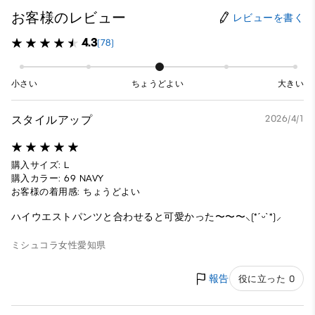
お客様のレビュー
レビューを書く
4.3
(78)
小さい
ちょうどよい
大きい
スタイルアップ
2026/4/1
購入サイズ: L
購入カラー: 69 NAVY
お客様の着用感: ちょうどよい
ハイウエストパンツと合わせると可愛かった〜〜〜⸜(*ˊᵕˋ*)⸝‬
ミシュコラ
女性
愛知県
報告
役に立った 0