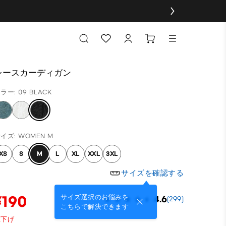
レースカーディガン
ラー: 09 BLACK
イズ: WOMEN M
XS
S
M
L
XL
XXL
3XL
サイズを確認する
¥190
サイズ選択のお悩みを
4.6
(299)
こちらで解決できます
値下げ