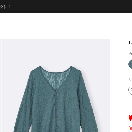
クに！
カ
サ