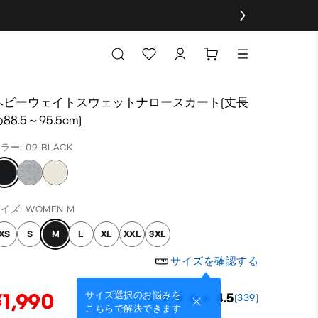
ヘビーウェイトスウェットナロースカート(丈長
88.5～95.5cm)
ラー: 09 BLACK
イズ: WOMEN M
XS
S
M
L
XL
XXL
3XL
サイズを確認する
¥1,990
サイズ選択のお悩みを
4.5
(339)
こちらで解決できます