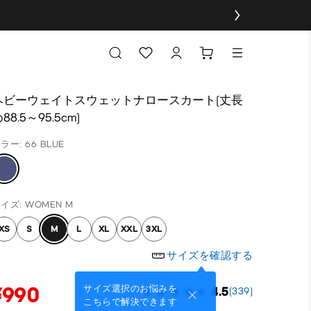
ヘビーウェイトスウェットナロースカート(丈長
88.5～95.5cm)
ラー: 66 BLUE
イズ: WOMEN M
XS
S
M
L
XL
XXL
3XL
サイズを確認する
¥990
サイズ選択のお悩みを
4.5
(339)
こちらで解決できます