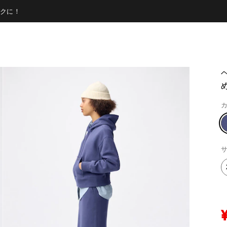
クに！
め
カ
サ