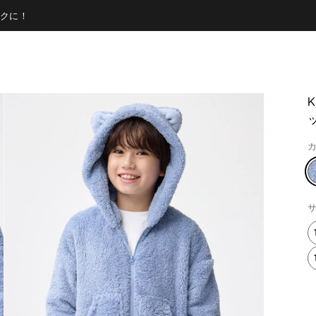
クに！
カ
サ