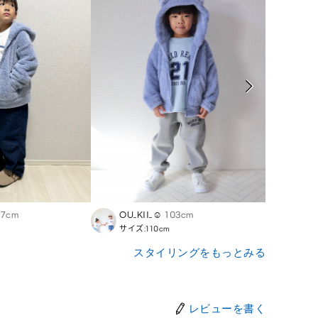
17cm
OU_KII_☺︎
103cm
log_a
サイズ:110cm
サイズ:
スタイリングをもっとみる
レビューを書く