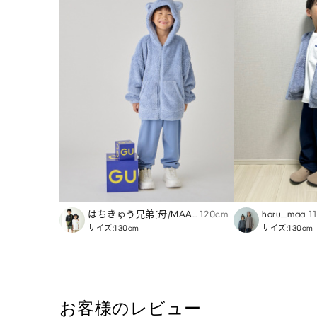
はちきゅう兄弟(母/MAAMI)
120cm
haru__maa
1
サイズ:130cm
サイズ:130cm
お客様のレビュー