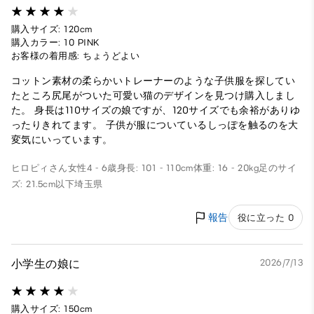
購入サイズ: 120cm
購入カラー: 10 PINK
お客様の着用感: ちょうどよい
コットン素材の柔らかいトレーナーのような子供服を探してい
たところ尻尾がついた可愛い猫のデザインを見つけ購入しまし
た。 身長は110サイズの娘ですが、120サイズでも余裕がありゆ
ったりきれてます。 子供が服についているしっぽを触るのを大
変気にいっています。
ヒロピィさん
女性
4 - 6歳
身長: 101 - 110cm
体重: 16 - 20kg
足のサイ
ズ: 21.5cm以下
埼玉県
報告
役に立った 0
小学生の娘に
2026/7/13
購入サイズ: 150cm