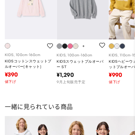
KIDS, 100cm-160cm
KIDS, 100cm-160cm
KIDS, 110cm-
KIDSコットンスウェットプ
KIDSスウェットプルオーバ
KIDSヘビー
ルオーバー(キャット)
ー ST
ットプルオー
¥390
¥1,290
¥990
値下げ
9月上旬販売予定
値下げ
一緒に見られている商品