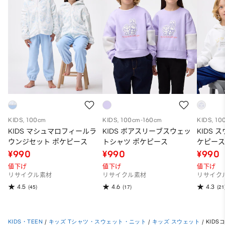
KIDS, 100cm
KIDS, 100cm-160cm
KIDS, 10
KIDS マシュマロフィールラ
KIDS ボアスリーブスウェッ
KIDS 
ウンジセット ポケピース
トシャツ ポケピース
ケピー
¥990
¥990
¥990
値下げ
値下げ
値下げ
リサイクル素材
リサイクル素材
リサイク
4.5
4.6
4.3
(45)
(17)
(21
KIDS・TEEN
/
キッズ Tシャツ・スウェット・ニット
/
キッズ スウェット
/
KID