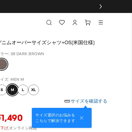
デニムオーバーサイズシャツ+OS(米国仕様)
ラー: 38 DARK BROWN
イズ: MEN M
S
M
L
XL
サイズを確認する
¥1,490
サイズ選択のお悩みを
こちらで解決できます
下げ,
オンライン商品