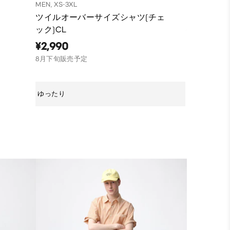
MEN, XS-3XL
MEN, XS-3XL
ツイルオーバーサイズシャツ(チェ
オーバーサ
ック)CL
¥2,990
¥2,990
ユニセックス
8月下旬販売予定
ゆったり
ゆったり