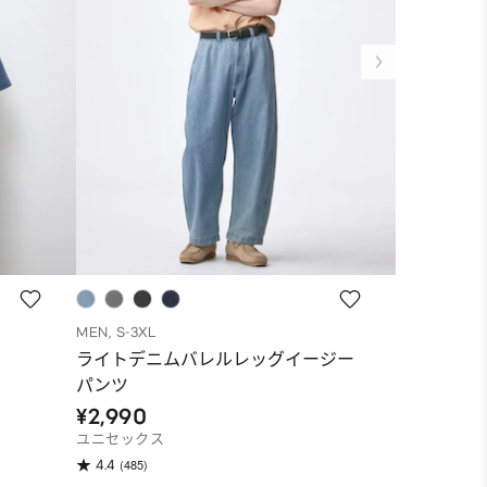
MEN, S-3XL
MEN, XS-3XL
ライトデニムバレルレッグイージー
ドライボク
パンツ
¥1,290
¥2,990
(118)
4.4
ユニセックス
(485)
4.4