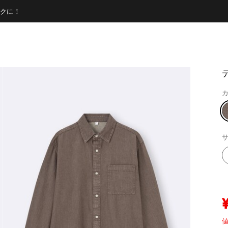
クに！
カ
サ
値