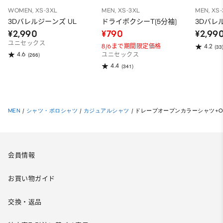
WOMEN, XS-3XL
MEN, XS-3XL
MEN, XS
3Dバレルジーンズ UL
ドライボクシーT(5分袖)
3Dバレ
¥2,990
¥790
¥2,99
ユニセックス
8/6まで期間限定価格
4.2
(33
4.6
(266)
ユニセックス
4.4
(341)
MEN
/
シャツ・ポロシャツ
/
カジュアルシャツ
/
ドレープオープンカラーシャツ+OS
会員情報
お買い物ガイド
交換・返品