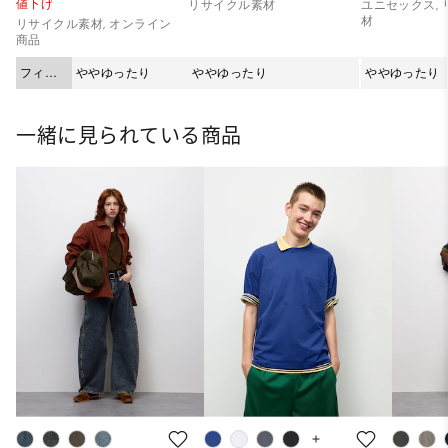
値下げ
リサイクル素材
ユニセックス,
材
リサイクル素材, オンライン
商品
フィッ
ややゆったり
ややゆったり
ややゆったり
ト
一緒に見られている商品