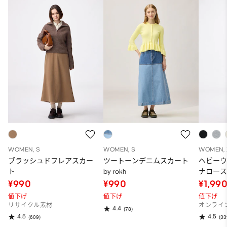
WOMEN, S
WOMEN, S
WOMEN, 
ブラッシュドフレアスカー
ツートーンデニムスカート
ヘビー
ト
by rokh
ナロース
～95.5cm
¥990
¥990
¥1,99
値下げ
値下げ
値下げ
リサイクル素材
オンライ
4.4
(78)
4.5
4.5
(609)
(33