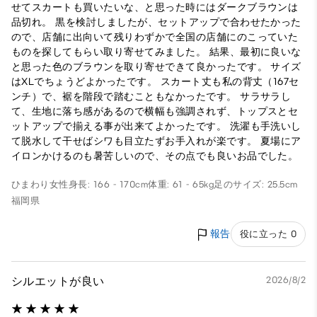
せてスカートも買いたいな、と思った時にはダークブラウンは
品切れ。 黒を検討しましたが、セットアップで合わせたかった
ので、店舗に出向いて残りわずかで全国の店舗にのこっていた
ものを探してもらい取り寄せてみました。 結果、最初に良いな
と思った色のブラウンを取り寄せできて良かったです。 サイズ
はXLでちょうどよかったです。 スカート丈も私の背丈（167セ
ンチ）で、裾を階段で踏むこともなかったです。 サラサラし
て、生地に落ち感があるので横幅も強調されず、トップスとセ
ットアップで揃える事が出来てよかったです。 洗濯も手洗いし
て脱水して干せばシワも目立たずお手入れが楽です。 夏場にア
イロンかけるのも暑苦しいので、その点でも良いお品でした。
ひまわり
女性
身長: 166 - 170cm
体重: 61 - 65kg
足のサイズ: 25.5cm
福岡県
報告
役に立った 0
シルエットが良い
2026/8/2