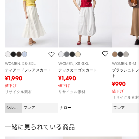
WOMEN, XS-3XL
WOMEN, XS-3XL
WOMEN, S-M
ティアードフレアスカート
テックカーゴスカート
ブラッシュド
ト
¥1,990
¥1,490
¥990
値下げ
値下げ
値下げ
リサイクル素材
リサイクル素材
リサイクル素
シルエ
フレア
ナロー
フレア
ット
一緒に見られている商品