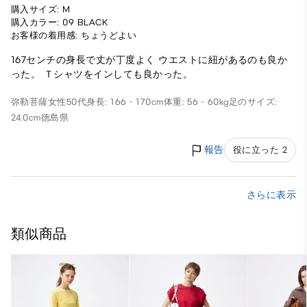
購入サイズ: M
購入カラー: 09 BLACK
お客様の着用感: ちょうどよい
167センチの身長で丈が丁度よく ウエストに紐があるのも良か
った。 Ｔシャツをインしても良かった。
弥勒菩薩
女性
50代
身長: 166 - 170cm
体重: 56 - 60kg
足のサイズ:
24.0cm
徳島県
報告
役に立った 2
さらに表示
類似商品