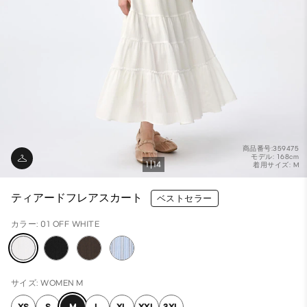
商品番号:359475
モデル: 168cm
1
14
着用サイズ: M
ティアードフレアスカート
ベストセラー
カラー: 01 OFF WHITE
サイズ: WOMEN M
XS
S
M
L
XL
XXL
3XL