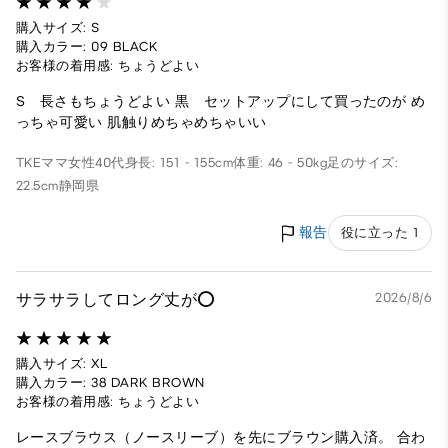
購入サイズ: S
購入カラー: 09 BLACK
お客様の着用感: ちょうどよい
S 長さもちょうどよい 黒 セットアップにして買ったのが め
っちゃ可愛い 肌触りめちゃめちゃいい
TKEママ
女性
40代
身長: 151 - 155cm
体重: 46 - 50kg
足のサイズ:
22.5cm
静岡県
報告
役に立った 1
サラサラしてロング丈が⭕️
2026/8/6
購入サイズ: XL
購入カラー: 38 DARK BROWN
お客様の着用感: ちょうどよい
レースブラウス（ノースリーブ）を先にブラウン購入済。 合わ