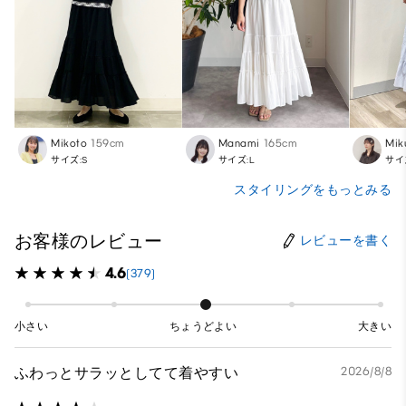
Mikoto
159cm
Manami
165cm
Mik
サイズ:S
サイズ:L
サイ
スタイリングをもっとみる
お客様のレビュー
レビューを書く
4.6
(379)
小さい
ちょうどよい
大きい
ふわっとサラッとしてて着やすい
2026/8/8