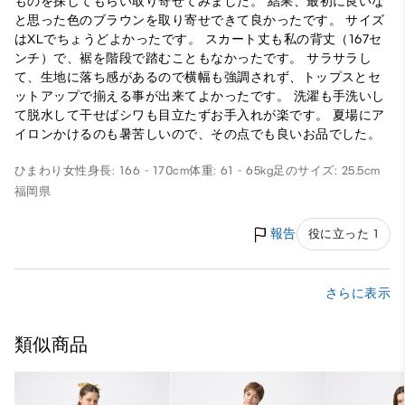
ものを探してもらい取り寄せてみました。 結果、最初に良いな
と思った色のブラウンを取り寄せできて良かったです。 サイズ
はXLでちょうどよかったです。 スカート丈も私の背丈（167セ
ンチ）で、裾を階段で踏むこともなかったです。 サラサラし
て、生地に落ち感があるので横幅も強調されず、トップスとセ
ットアップで揃える事が出来てよかったです。 洗濯も手洗いし
て脱水して干せばシワも目立たずお手入れが楽です。 夏場にア
イロンかけるのも暑苦しいので、その点でも良いお品でした。
ひまわり
女性
身長: 166 - 170cm
体重: 61 - 65kg
足のサイズ: 25.5cm
福岡県
報告
役に立った 1
さらに表示
類似商品