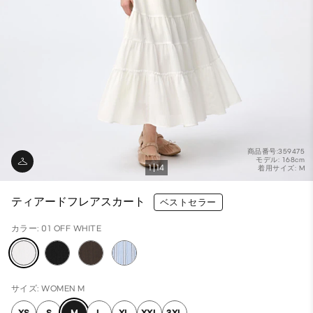
商品番号:359475
モデル: 168cm
1
14
着用サイズ: M
ティアードフレアスカート
ベストセラー
カラー: 01 OFF WHITE
サイズ: WOMEN M
XS
S
M
L
XL
XXL
3XL