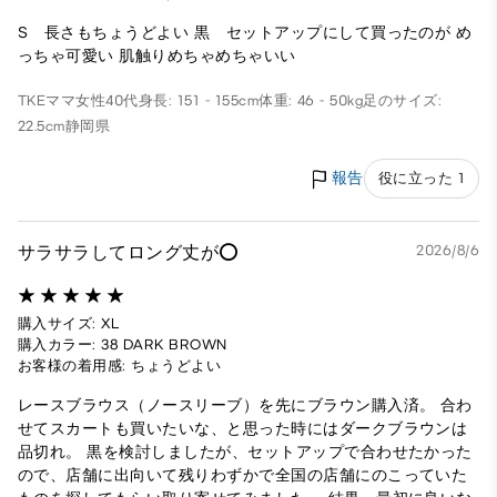
S 長さもちょうどよい 黒 セットアップにして買ったのが め
っちゃ可愛い 肌触りめちゃめちゃいい
TKEママ
女性
40代
身長: 151 - 155cm
体重: 46 - 50kg
足のサイズ:
22.5cm
静岡県
報告
役に立った 1
サラサラしてロング丈が⭕️
2026/8/6
購入サイズ: XL
購入カラー: 38 DARK BROWN
お客様の着用感: ちょうどよい
レースブラウス（ノースリーブ）を先にブラウン購入済。 合わ
せてスカートも買いたいな、と思った時にはダークブラウンは
品切れ。 黒を検討しましたが、セットアップで合わせたかった
ので、店舗に出向いて残りわずかで全国の店舗にのこっていた