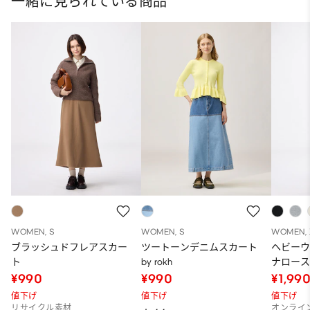
一緒に見られている商品
WOMEN, S
WOMEN, S
WOMEN, 
ブラッシュドフレアスカー
ツートーンデニムスカート
ヘビー
ト
by rokh
ナロース
～95.5cm
¥990
¥990
¥1,99
値下げ
値下げ
値下げ
リサイクル素材
オンライ