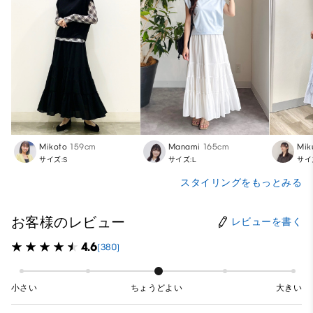
Mikoto
159cm
Manami
165cm
Mik
サイズ:S
サイズ:L
サイ
スタイリングをもっとみる
お客様のレビュー
レビューを書く
4.6
(380)
小さい
ちょうどよい
大きい