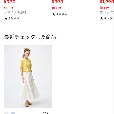
～95.5cm
¥990
¥990
¥1,99
値下げ
値下げ
値下げ
リサイクル素材
オンライ
4.4
(78)
4.5
4.5
(609)
(33
最近チェックした商品