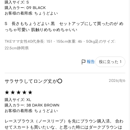
購入サイズ: S
購入カラー: 09 BLACK
お客様の着用感: ちょうどよい
S 長さもちょうどよい 黒 セットアップにして買ったのが め
っちゃ可愛い 肌触りめちゃめちゃいい
TKEママ
女性
40代
身長: 151 - 155cm
体重: 46 - 50kg
足のサイズ:
22.5cm
静岡県
報告
役に立った 1
サラサラしてロング丈が⭕️
2026/8/6
購入サイズ: XL
購入カラー: 38 DARK BROWN
お客様の着用感: ちょうどよい
レースブラウス（ノースリーブ）を先にブラウン購入済。 合わ
せてスカートも買いたいな、と思った時にはダークブラウンは