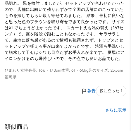
品切れ。 黒を検討しましたが、セットアップで合わせたかった
ので、店舗に出向いて残りわずかで全国の店舗にのこっていた
ものを探してもらい取り寄せてみました。 結果、最初に良いな
と思った色のブラウンを取り寄せできて良かったです。 サイズ
はXLでちょうどよかったです。 スカート丈も私の背丈（167セ
ンチ）で、裾を階段で踏むこともなかったです。 サラサラし
て、生地に落ち感があるので横幅も強調されず、トップスとセ
ットアップで揃える事が出来てよかったです。 洗濯も手洗いし
て脱水して干せばシワも目立たずお手入れが楽です。 夏場にア
イロンかけるのも暑苦しいので、その点でも良いお品でした。
ひまわり
女性
身長: 166 - 170cm
体重: 61 - 65kg
足のサイズ: 25.5cm
福岡県
報告
役に立った 1
さらに表示
類似商品