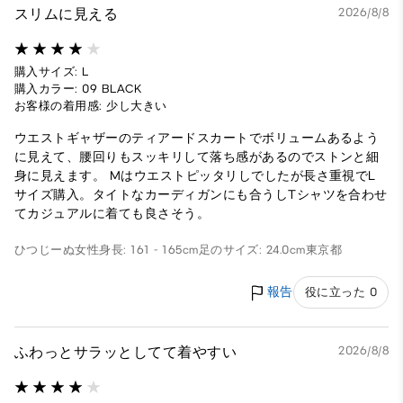
スリムに見える
2026/8/8
購入サイズ: L
購入カラー: 09 BLACK
お客様の着用感: 少し大きい
ウエストギャザーのティアードスカートでボリュームあるよう
に見えて、腰回りもスッキリして落ち感があるのでストンと細
身に見えます。 Mはウエストピッタリしでしたが長さ重視でL
サイズ購入。タイトなカーディガンにも合うしTシャツを合わせ
てカジュアルに着ても良さそう。
ひつじーぬ
女性
身長: 161 - 165cm
足のサイズ: 24.0cm
東京都
報告
役に立った 0
ふわっとサラッとしてて着やすい
2026/8/8