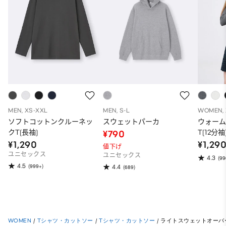
MEN, XS-XXL
MEN, S-L
WOMEN, 
ソフトコットンクルーネッ
スウェットパーカ
ウォー
クT(長袖)
T(12分袖
¥790
¥1,290
¥1,29
値下げ
ユニセックス
ユニセックス
4.3
(99
4.5
(999+)
4.4
(689)
WOMEN
/
Tシャツ・カットソー
/
Tシャツ・カットソー
/
ライトスウェットオーバー