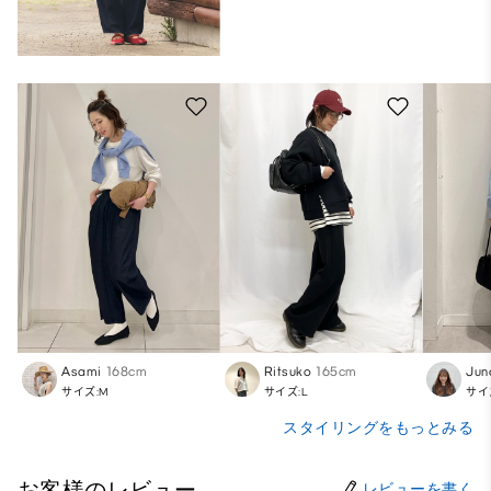
Asami
168cm
Ritsuko
165cm
Jun
サイズ:M
サイズ:L
サイ
スタイリングをもっとみる
お客様のレビュー
レビューを書く