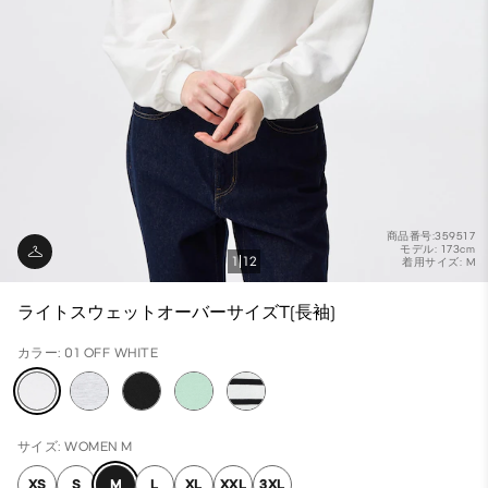
商品番号:359517
モデル: 173cm
1
12
着用サイズ: M
ライトスウェットオーバーサイズT(長袖)
カラー: 01 OFF WHITE
サイズ: WOMEN M
XS
S
M
L
XL
XXL
3XL