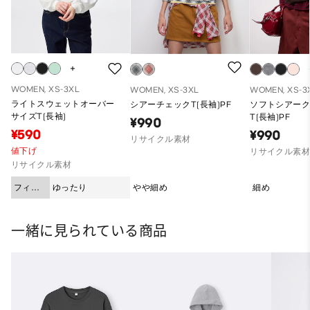
WOMEN, XS-3XL
WOMEN, XS-3XL
WOMEN, XS-3
ライトスウェットオーバー
シアーチェックT(長袖)PF
ソフトシアー
サイズT(長袖)
T(長袖)PF
¥990
¥590
¥990
リサイクル素材
値下げ
リサイクル素
リサイクル素材
フィッ
ゆったり
やや細め
細め
ト
一緒に見られている商品