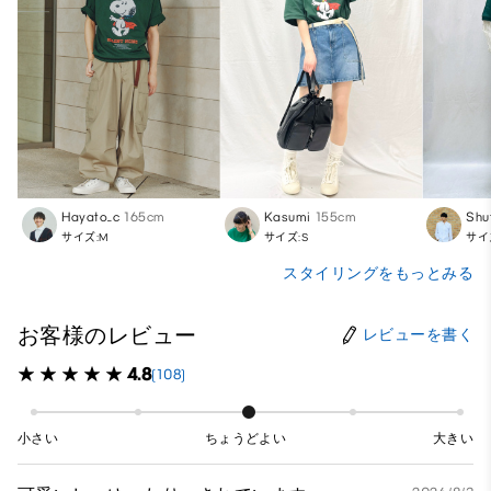
Hayato_c
165cm
Kasumi
155cm
Shu
サイズ:M
サイズ:S
サイ
スタイリングをもっとみる
お客様のレビュー
レビューを書く
4.8
(108)
小さい
ちょうどよい
大きい