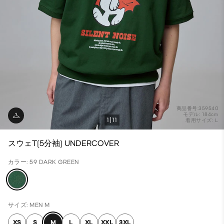
商品番号:359540
モデル: 184cm
1
11
着用サイズ: L
スウェT(5分袖) UNDERCOVER
カラー: 59 DARK GREEN
サイズ: MEN M
XS
S
M
L
XL
XXL
3XL