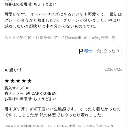
お客様の着用感: ちょうどよい
可愛いです。 オーバーサイズにきるととても可愛くて、 最初は
グレーか合うかと着ましたが、 グリーンが合いました。やはり
試着しないと顔映りは中々分からないものですね。
スイスイ
男性
10 - 14歳
身長: 171 - 175cm
体重: 61 - 65kg
神奈川県
報告
役に立った 0
可愛い！
2026/7/26
購入サイズ: XL
購入カラー: 59 DARK GREEN
お客様の着用感: ちょうどよい
暑すぎず薄すぎず丁度いい生地感です。 ゆったり着たかったの
でXLにしましたが 私の体型でもゆったり着れました。
KIRAN☆
女性
40代
身長: 156 - 160cm
体重: 56 - 60kg
足のサイズ: