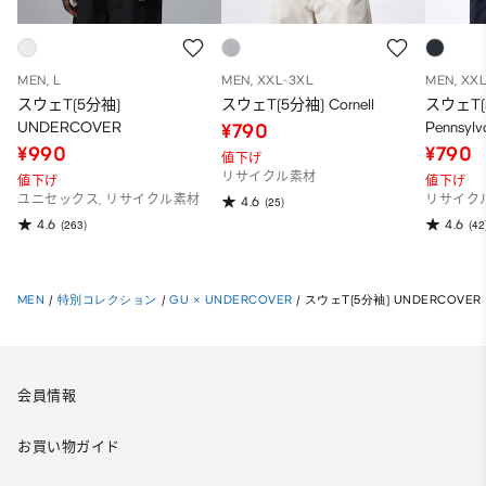
MEN, L
MEN, XXL-3XL
MEN, XX
スウェT(5分袖)
スウェT(5分袖) Cornell
スウェT(
UNDERCOVER
Pennsylv
¥790
¥990
¥790
値下げ
リサイクル素材
値下げ
値下げ
ユニセックス, リサイクル素材
リサイク
4.6
(25)
4.6
4.6
(263)
(42
MEN
/
特別コレクション
/
GU × UNDERCOVER
/
スウェT(5分袖) UNDERCOVER
会員情報
お買い物ガイド