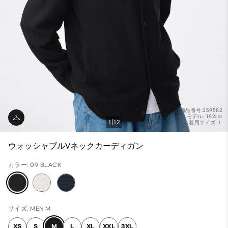
商品番号:359582
モデル: 182cm
1
12
着用サイズ: L
ウォッシャブルVネックカーディガン
カラー: 09 BLACK
サイズ: MEN M
XS
S
M
L
XL
XXL
3XL