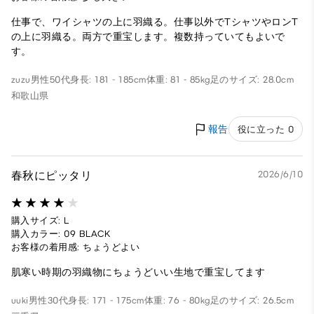
仕事で、ワイシャツの上に羽織る。仕事以外でTシャツやロンT
の上に羽織る。両方で重宝します。複数持っていてもよいで
す。
zuzu
男性
50代
身長: 181 - 185cm
体重: 81 - 85kg
足のサイズ: 28.0cm
和歌山県
報告
役に立った 0
春秋にピッタリ
2026/6/10
購入サイズ: L
購入カラー: 09 BLACK
お客様の着用感: ちょうどよい
肌寒い時期の羽織物にちょうどいい生地で重宝してます
uuki
男性
30代
身長: 171 - 175cm
体重: 76 - 80kg
足のサイズ: 26.5cm