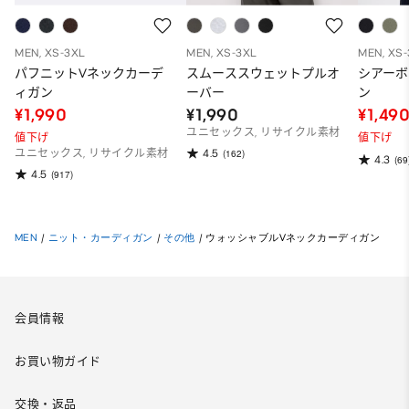
MEN, XS-3XL
MEN, XS-3XL
MEN, XS
パフニットVネックカーデ
スムーススウェットプルオ
シアーボ
ィガン
ーバー
ン
¥1,990
¥1,990
¥1,49
ユニセックス, リサイクル素材
値下げ
値下げ
4.5
ユニセックス, リサイクル素材
(162)
4.3
(69
4.5
(917)
MEN
/
ニット・カーディガン
/
その他
/
ウォッシャブルVネックカーディガン
会員情報
お買い物ガイド
交換・返品