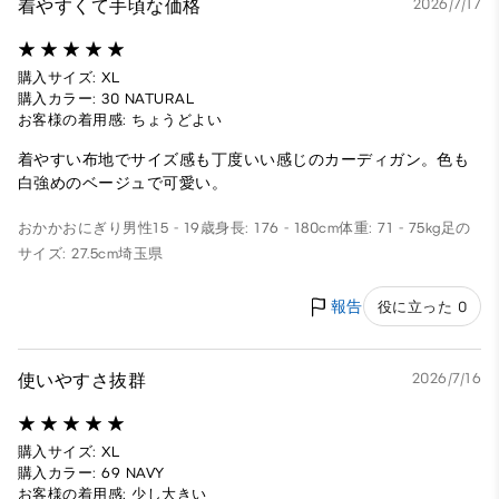
着やすくて手頃な価格
2026/7/17
購入サイズ: XL
購入カラー: 30 NATURAL
お客様の着用感: ちょうどよい
着やすい布地でサイズ感も丁度いい感じのカーディガン。色も
白強めのベージュで可愛い。
おかかおにぎり
男性
15 - 19歳
身長: 176 - 180cm
体重: 71 - 75kg
足の
サイズ: 27.5cm
埼玉県
報告
役に立った 0
使いやすさ抜群
2026/7/16
購入サイズ: XL
購入カラー: 69 NAVY
お客様の着用感: 少し大きい