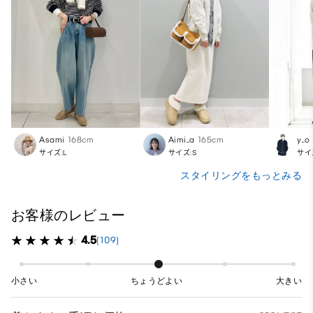
Asami
168cm
Aimi_a
165cm
y_o
サイズ:L
サイズ:S
サイ
スタイリングをもっとみる
お客様のレビュー
4.5
(109)
小さい
ちょうどよい
大きい