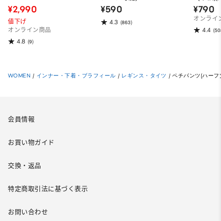
¥2,990
¥590
¥790
オンライ
値下げ
4.3
(863)
4.4
オンライン商品
(50
4.8
(9)
WOMEN
/
インナー・下着・ブラフィール
/
レギンス・タイツ
/
ペチパンツ(ハーフ
会員情報
お買い物ガイド
交換・返品
特定商取引法に基づく表示
お問い合わせ