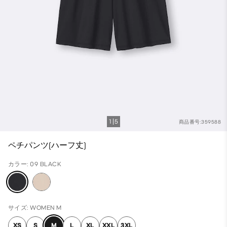
1
5
商品番号:359588
ペチパンツ(ハーフ丈)
カラー: 09 BLACK
サイズ: WOMEN M
XS
S
M
L
XL
XXL
3XL