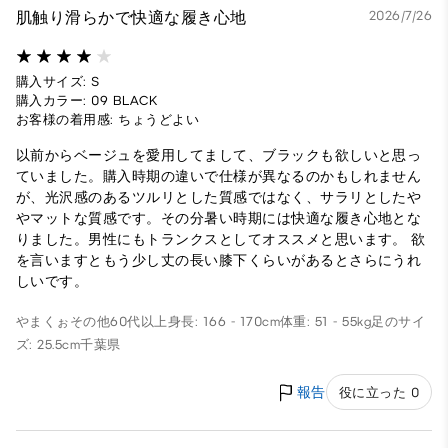
肌触り滑らかで快適な履き心地
2026/7/26
購入サイズ: S
購入カラー: 09 BLACK
お客様の着用感: ちょうどよい
以前からベージュを愛用してまして、ブラックも欲しいと思っ
ていました。購入時期の違いで仕様が異なるのかもしれません
が、光沢感のあるツルリとした質感ではなく、サラリとしたや
やマットな質感です。その分暑い時期には快適な履き心地とな
りました。男性にもトランクスとしてオススメと思います。 欲
を言いますともう少し丈の長い膝下くらいがあるとさらにうれ
しいです。
やまくぉ
その他
60代以上
身長: 166 - 170cm
体重: 51 - 55kg
足のサイ
ズ: 25.5cm
千葉県
報告
役に立った 0