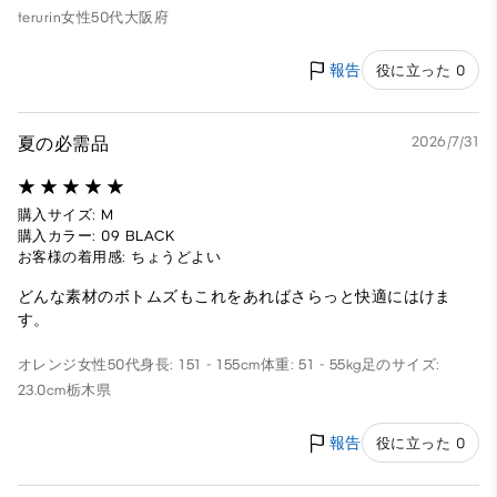
terurin
女性
50代
大阪府
報告
役に立った 0
夏の必需品
2026/7/31
購入サイズ: M
購入カラー: 09 BLACK
お客様の着用感: ちょうどよい
どんな素材のボトムズもこれをあればさらっと快適にはけま
す。
オレンジ
女性
50代
身長: 151 - 155cm
体重: 51 - 55kg
足のサイズ:
23.0cm
栃木県
報告
役に立った 0