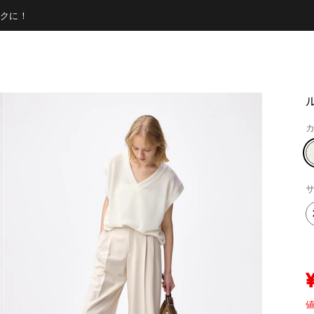
クに！
カ
サ
値