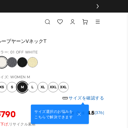
ループヤーンVネックT
ラー: 01 OFF WHITE
イズ: WOMEN M
XS
S
M
L
XL
XXL
3XL
サイズを確認する
¥790
サイズ選択のお悩みを
4.5
(376)
こちらで解決できます
下げ,
リサイクル素材