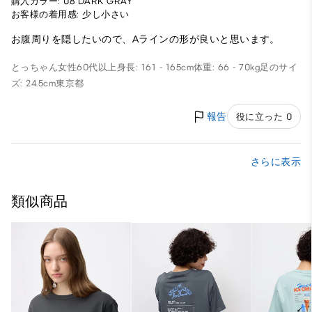
購入カラー: 08 DARK GRAY
お客様の着用感: 少し小さい
お腹周りを隠したいので、Aラインの形が良いと思います。
とっちゃん
女性
60代以上
身長: 161 - 165cm
体重: 66 - 70kg
足のサイ
ズ: 24.5cm
東京都
報告
役に立った 0
さらに表示
類似商品