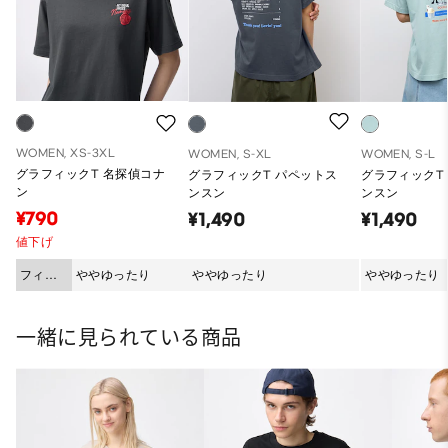
WOMEN, XS-3XL
WOMEN, S-XL
WOMEN, S-L
グラフィックT 名探偵コナ
グラフィックT パペットス
グラフィックT
ン
ンスン
ンスン
¥790
¥1,490
¥1,490
値下げ
フィッ
ややゆったり
ややゆったり
ややゆったり
ト
一緒に見られている商品