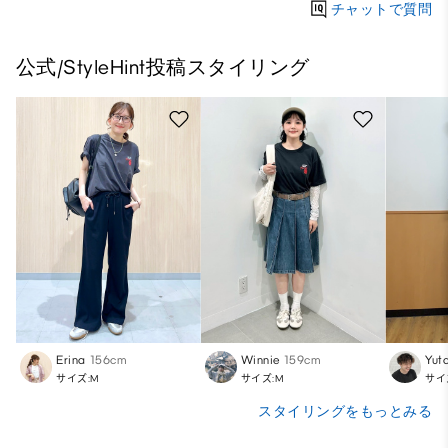
チャットで質問
公式/StyleHint投稿スタイリング
Erina
156cm
Winnie
159cm
Yut
サイズ:M
サイズ:M
サイ
スタイリングをもっとみる