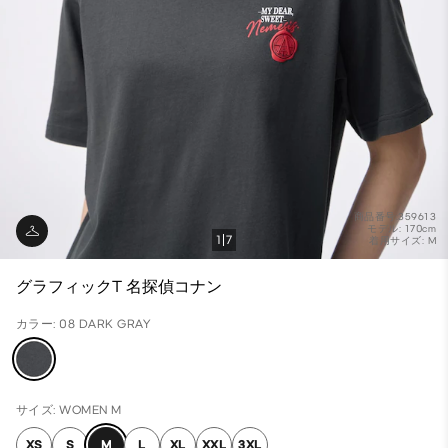
商品番号:359613
モデル: 170cm
1
7
着用サイズ: M
グラフィックT 名探偵コナン
カラー: 08 DARK GRAY
サイズ: WOMEN M
XS
S
M
L
XL
XXL
3XL