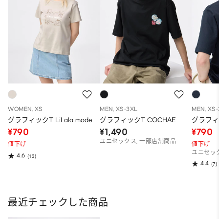
WOMEN, XS
MEN, XS-3XL
MEN, XS
グラフィックT Lil ala mode
グラフィックT COCHAE
グラフィ
¥790
¥1,490
¥790
ユニセックス, 一部店舗商品
値下げ
値下げ
ユニセック
4.6
(13)
4.4
(7)
最近チェックした商品