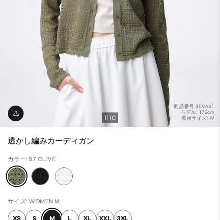
商品番号:359641
モデル: 172cm
1
10
着用サイズ: M
透かし編みカーディガン
カラー: 57 OLIVE
サイズ: WOMEN M
XS
S
M
L
XL
XXL
3XL