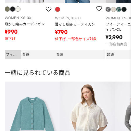
WOMEN, XS-3XL
WOMEN, XS-XL
WOMEN, XS-3
透かし編みカーディガン
透かし編みカーディガン
ツイーディー
ィガンCL
¥990
¥790
¥2,990
値下げ
値下げ,
一部色サイズ対象
一部店舗商品
フィッ
普通
普通
普通
ト
一緒に見られている商品