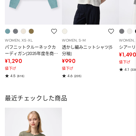
WOMEN, XS-XL
WOMEN, S-M
WOMEN, 
パフニットクルーネックカ
透かし編みニットシャツ(5
シアー
ーディガン(2025年度冬商
分袖)
¥1,49
品)
¥1,290
¥990
値下げ
値下げ
値下げ
4.1
(33
4.5
4.6
(616)
(205)
最近チェックした商品