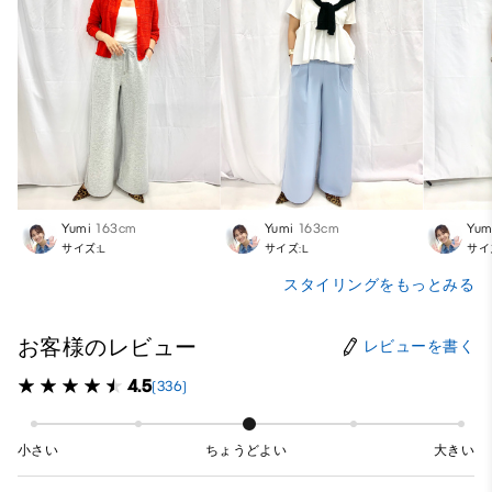
Yumi
163cm
Yumi
163cm
Yum
サイズ:L
サイズ:L
サイ
スタイリングをもっとみる
お客様のレビュー
レビューを書く
4.5
(336)
小さい
ちょうどよい
大きい