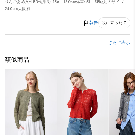
りんごあめ
女性
50代
身長: 156 - 160cm
体重: 51 - 55kg
足のサイズ:
24.0cm
大阪府
報告
役に立った 0
さらに表示
類似商品