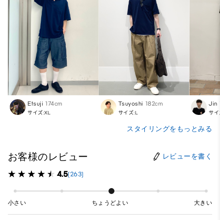
Etsuji
174cm
Tsuyoshi
182cm
Jin
サイズ:XL
サイズ:L
サイ
スタイリングをもっとみる
お客様のレビュー
レビューを書く
4.5
(263)
小さい
ちょうどよい
大きい