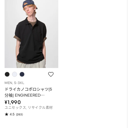
MEN, S-3XL
ドライカノコポロシャツ(5
分袖) ENGINEERED
GARMENTS
¥1,990
ユニセックス, リサイクル素材
4.5
(263)