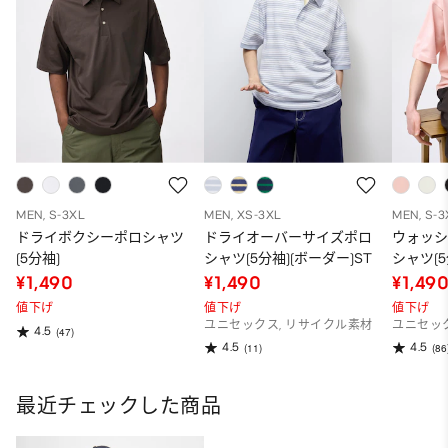
MEN, S-3XL
MEN, XS-3XL
MEN, S-3
ドライボクシーポロシャツ
ドライオーバーサイズポロ
ウォッ
(5分袖)
シャツ(5分袖)(ボーダー)ST
シャツ(5
¥1,490
¥1,490
¥1,49
値下げ
値下げ
値下げ
ユニセックス, リサイクル素材
ユニセッ
4.5
(47)
4.5
4.5
(11)
(86
最近チェックした商品