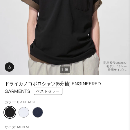
商品番号:360127
モデル: 184cm
1
15
着用サイズ: L
ドライカノコポロシャツ(5分袖) ENGINEERED
GARMENTS
ベストセラー
カラー: 09 BLACK
サイズ: MEN M