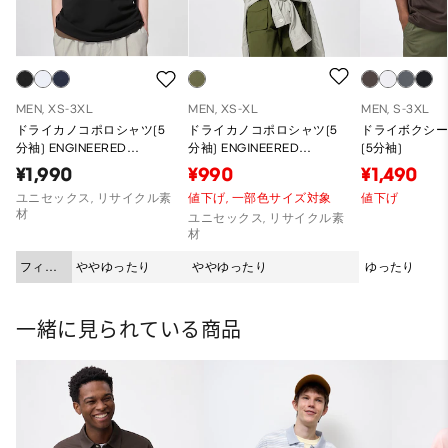
MEN, XS-3XL
MEN, XS-XL
MEN, S-3XL
ドライカノコポロシャツ(5
ドライカノコポロシャツ(5
ドライボクシ
分袖) ENGINEERED
分袖) ENGINEERED
(5分袖)
GARMENTS
GARMENTS
¥1,990
¥990
¥1,490
ユニセックス, リサイクル素
値下げ,
一部色サイズ対象
値下げ
材
ユニセックス, リサイクル素
材
フィッ
ややゆったり
ややゆったり
ゆったり
ト
一緒に見られている商品