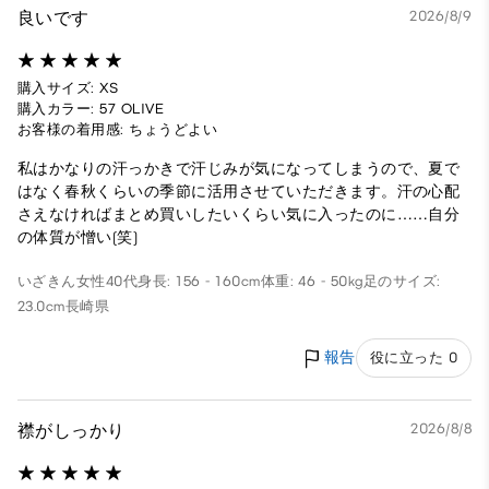
良いです
2026/8/9
購入サイズ: XS
購入カラー: 57 OLIVE
お客様の着用感: ちょうどよい
私はかなりの汗っかきで汗じみが気になってしまうので、夏で
はなく春秋くらいの季節に活用させていただきます。汗の心配
さえなければまとめ買いしたいくらい気に入ったのに……自分
の体質が憎い(笑)
いざきん
女性
40代
身長: 156 - 160cm
体重: 46 - 50kg
足のサイズ:
23.0cm
長崎県
報告
役に立った 0
襟がしっかり
2026/8/8