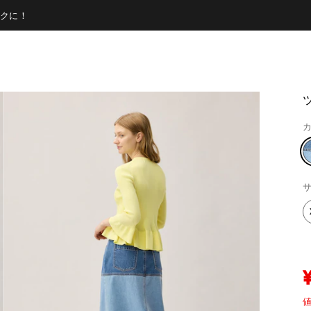
クに！
カ
サ