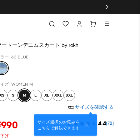
ツートーンデニムスカート by rokh
ラー: 63 BLUE
イズ: WOMEN M
XS
S
M
L
XL
XXL
3XL
サイズを確認する
¥990
サイズ選択のお悩みを
4.4
(78)
こちらで解決できます
値下げ