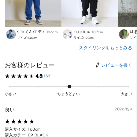
STKくん/エディ
136cm
OU_KII_☺︎
107cm
はる
サイズ:140cm
サイズ:120cm
サイズ
スタイリングをもっとみる
お客様のレビュー
レビューを書く
4.5
(153)
小さい
ちょうどよい
大きい
良い
2026/8/9
購入サイズ: 160cm
購入カラー: 09 BLACK