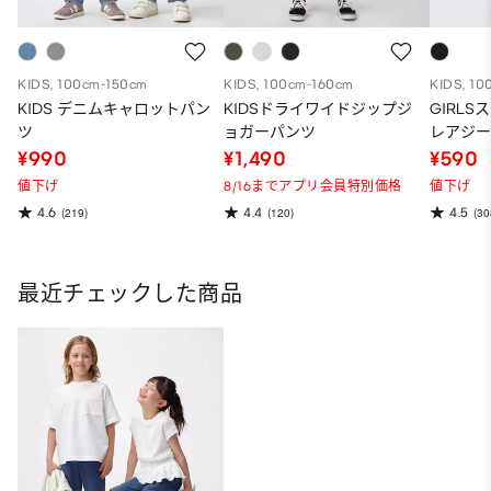
KIDS, 100cm-150cm
KIDS, 100cm-160cm
KIDS, 10
KIDS デニムキャロットパン
KIDSドライワイドジップジ
GIRL
ツ
ョガーパンツ
レアジ
¥990
¥1,490
¥590
値下げ
8/16までアプリ会員特別価格
値下げ
4.6
4.4
4.5
(219)
(120)
(30
最近チェックした商品