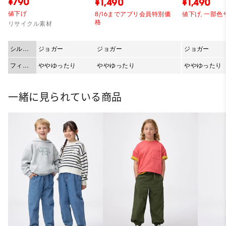
¥790
¥1,490
¥1,490
値下げ
8/16までアプリ会員特別価
値下げ,
一部色
格
リサイクル素材
シルエ
ジョガー
ジョガー
ジョガー
ット
フィッ
ややゆったり
ややゆったり
ややゆったり
ト
一緒に見られている商品