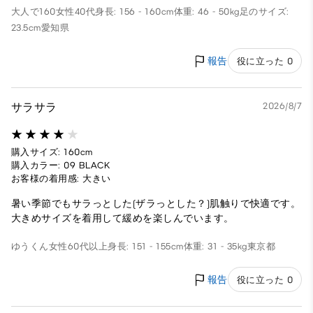
大人で160
女性
40代
身長: 156 - 160cm
体重: 46 - 50kg
足のサイズ:
23.5cm
愛知県
報告
役に立った 0
サラサラ
2026/8/7
購入サイズ: 160cm
購入カラー: 09 BLACK
お客様の着用感: 大きい
暑い季節でもサラっとした(ザラっとした？)肌触りで快適です。
大きめサイズを着用して緩めを楽しんでいます。
ゆうくん
女性
60代以上
身長: 151 - 155cm
体重: 31 - 35kg
東京都
報告
役に立った 0