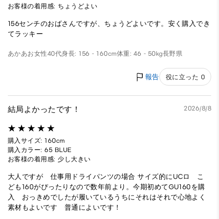
お客様の着用感: ちょうどよい
156センチのおばさんですが、ちょうどよいです。安く購入でき
てラッキー
あかあお
女性
40代
身長: 156 - 160cm
体重: 46 - 50kg
長野県
報告
役に立った 0
結局よかったです！
2026/8/8
購入サイズ: 160cm
購入カラー: 65 BLUE
お客様の着用感: 少し大きい
大人ですが 仕事用ドライパンツの場合 サイズ的にUCロ こ
ども160がぴったりなので数年前より。今期初めてGU160を購
入 おっきめでしたが履いているうちにそれはそれで心地よく
素材もよいです 普通によいです！