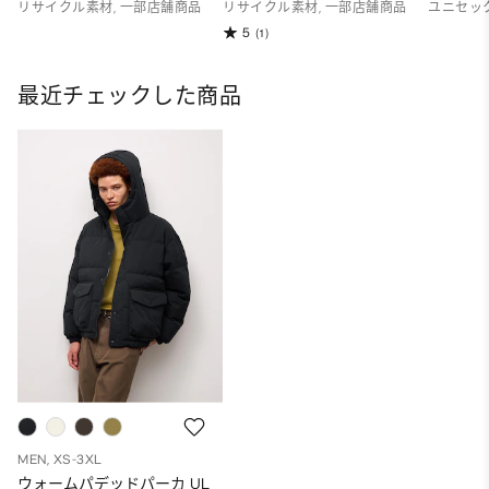
リサイクル素材, 一部店舗商品
リサイクル素材, 一部店舗商品
ユニセッ
5
(1)
最近チェックした商品
MEN, XS-3XL
ウォームパデッドパーカ UL