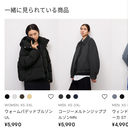
一緒に見られている商品
WOMEN, XS-3XL
MEN, XS-3XL
MEN, XS
ウォームパデッドブルゾン
コージーメルトンジップブ
ウィン
UL
ルゾンMN
ーカ S
ィット
¥5,990
¥5,990
¥4,99