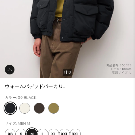
商品番号:360533
モデル: 185cm
1
13
着用サイズ: L
ウォームパデッドパーカ UL
カラー: 09 BLACK
サイズ: MEN M
XS
S
M
L
XL
XXL
3XL