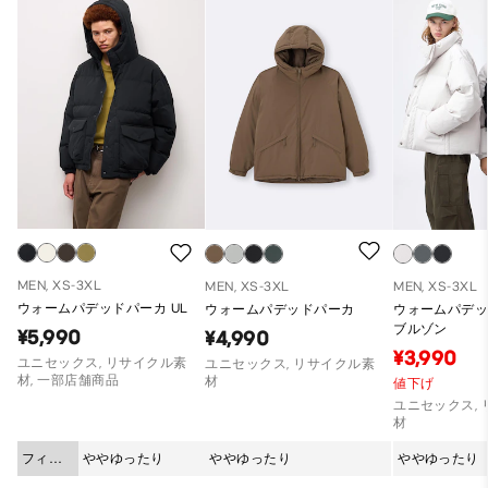
MEN, XS-3XL
MEN, XS-3XL
MEN, XS-3XL
ウォームパデッドパーカ UL
ウォームパデッドパーカ
ウォームパデ
ブルゾン
¥5,990
¥4,990
¥3,990
ユニセックス, リサイクル素
ユニセックス, リサイクル素
材, 一部店舗商品
材
値下げ
ユニセックス,
材
フィッ
ややゆったり
ややゆったり
ややゆったり
ト