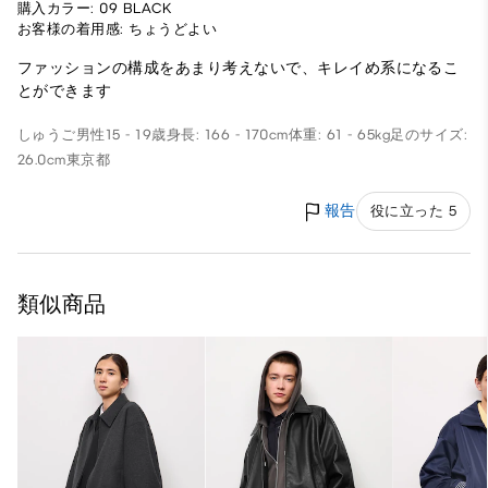
購入カラー: 09 BLACK
お客様の着用感: ちょうどよい
ファッションの構成をあまり考えないで、キレイめ系になるこ
とができます
しゅうご
男性
15 - 19歳
身長: 166 - 170cm
体重: 61 - 65kg
足のサイズ:
26.0cm
東京都
報告
役に立った 5
類似商品