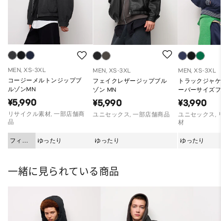
MEN, XS-3XL
MEN, XS-3XL
MEN, XS-3XL
コージーメルトンジップブ
フェイクレザージップブル
トラックジャケ
ルゾンMN
ゾン MN
ーバーサイズ
¥5,990
¥5,990
¥3,990
リサイクル素材, 一部店舗商
ユニセックス, 一部店舗商品
ユニセックス,
品
材
フィッ
ゆったり
ゆったり
ゆったり
ト
一緒に見られている商品