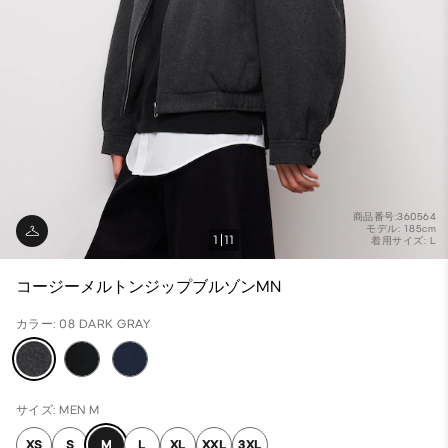
商品番号:360564
モデル: 185cm
1
11
着用サイズ: L
コージーメルトンジップブルゾンMN
カラー: 08 DARK GRAY
サイズ: MEN M
XS
S
M
L
XL
XXL
3XL