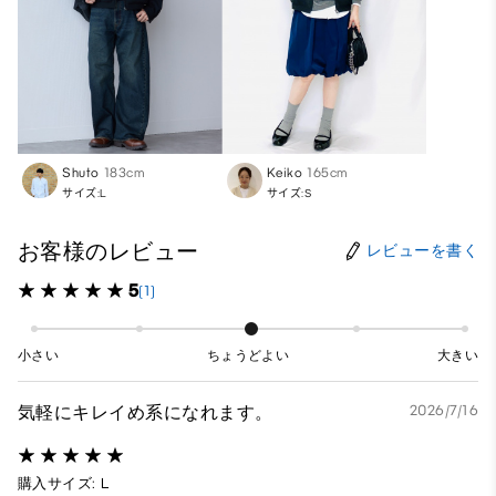
Shuto
183cm
Keiko
165cm
サイズ:L
サイズ:S
お客様のレビュー
レビューを書く
5
(1)
小さい
ちょうどよい
大きい
気軽にキレイめ系になれます。
2026/7/16
購入サイズ: L