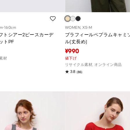
cm-160cm
WOMEN, XS-M
Sソフトシアー2ピースカーデ
ブラフィールペプラムキャミ
ットPF
ル(丈長め)
¥990
素材
値下げ
リサイクル素材, オンライン商品
(86)
3.8