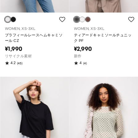
WOMEN, XS-3XL
WOMEN, XS-3XL
ブラフィールレースヘムキャミソ
ティアードキャミソールチュニッ
ール CZ
ク PF
¥1,990
¥2,990
リサイクル素材
新作
4.2
4
(45)
(4)